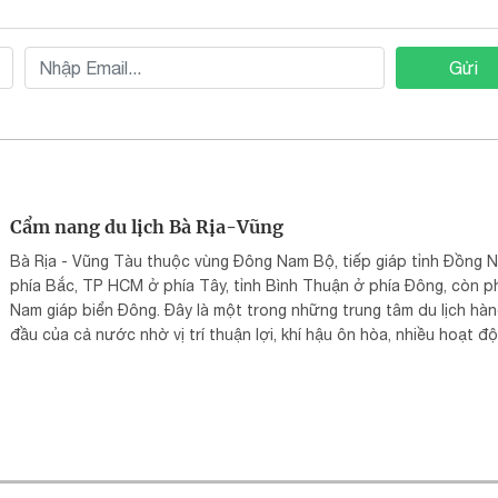
Gửi
Cẩm nang du lịch Bà Rịa-Vũng
Bà Rịa - Vũng Tàu thuộc vùng Đông Nam Bộ, tiếp giáp tỉnh Đồng N
phía Bắc, TP HCM ở phía Tây, tỉnh Bình Thuận ở phía Đông, còn p
Nam giáp biển Đông. Đây là một trong những trung tâm du lịch hà
đầu của cả nước nhờ vị trí thuận lợi, khí hậu ôn hòa, nhiều hoạt đ
trải nghiệm thú vị cho du khách...