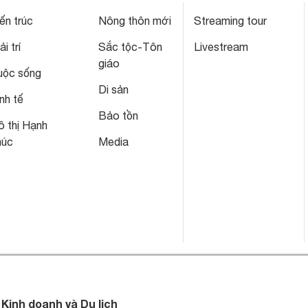
ến trúc
Nông thôn mới
Streaming tour
ải trí
Sắc tộc-Tôn
Livestream
giáo
uộc sống
Di sản
nh tế
Bảo tồn
 thị Hạnh
húc
Media
 Kinh doanh và Du lịch