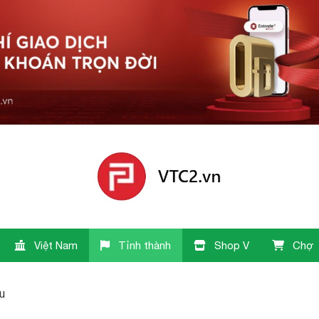
Việt Nam
Tỉnh thành
Shop V
Chợ
u