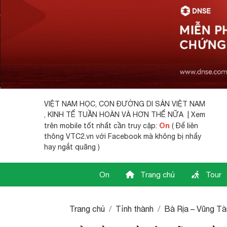
VIỆT NAM HỌC,
CON ĐƯỜNG DI SẢN VIỆT NAM
, KINH TẾ TUẦN HOÀN VÀ HƠN THẾ NỮA | Xem
On
trên mobile tốt nhất cần truy cập:
( Để liên
thông VTC2.vn với Facebook mà không bị nhẩy
hay ngắt quãng )
On
Trang chủ
Tour
Trang chủ
Tỉnh thành
Bà Rịa – Vũng Tà