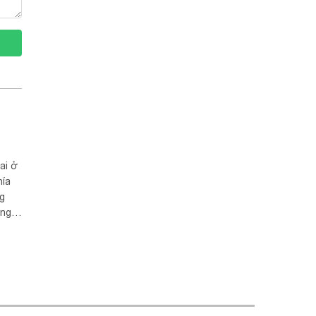
ai ở
hía
ng
ộng