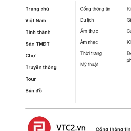
Trang chủ
Cổng thông tin
Ki
Du lịch
Gi
Việt Nam
Ẩm thực
C
Tỉnh thành
Âm nhạc
Ki
Sàn TMĐT
Thời trang
Đô
Chợ
p
Mỹ thuật
Truyền thông
Tour
Bản đồ
Cổng thông tin