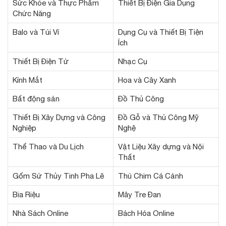
Sức Khỏe và Thực Phẩm
Thiết Bị Điện Gia Dụng
Chức Năng
Balo và Túi Ví
Dụng Cụ và Thiết Bị Tiện
Ích
Thiết Bị Điện Tử
Nhạc Cụ
Kính Mắt
Hoa và Cây Xanh
Bất động sản
Đồ Thủ Công
Thiết Bị Xây Dựng và Công
Đồ Gỗ và Thủ Công Mỹ
Nghiệp
Nghệ
Thể Thao và Du Lịch
Vật Liệu Xây dựng và Nội
Thất
Gốm Sứ Thủy Tinh Pha Lê
Thú Chim Cá Cảnh
Bia Riệu
Mây Tre Đan
Nhà Sách Online
Bách Hóa Online