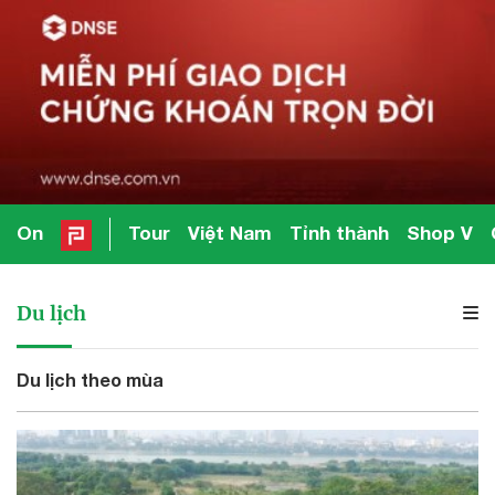
On
Tour
Việt Nam
Tỉnh thành
Shop V
Du lịch
Du lịch theo mùa