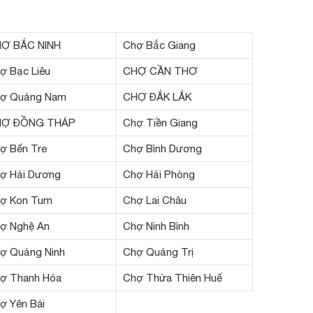
Ợ BẮC NINH
Chợ Bắc Giang
ợ Bạc Liêu
CHỢ CẦN THƠ
ợ Quảng Nam
CHỢ ĐẮK LẮK
HỢ ĐỒNG THÁP
Chợ Tiền Giang
ợ Bến Tre
Chợ Bình Dương
ợ Hải Dương
Chợ Hải Phòng
ợ Kon Tum
Chợ Lai Châu
ợ Nghệ An
Chợ Ninh Bình
ợ Quảng Ninh
Chợ Quảng Trị
ợ Thanh Hóa
Chợ Thừa Thiên Huế
ợ Yên Bái