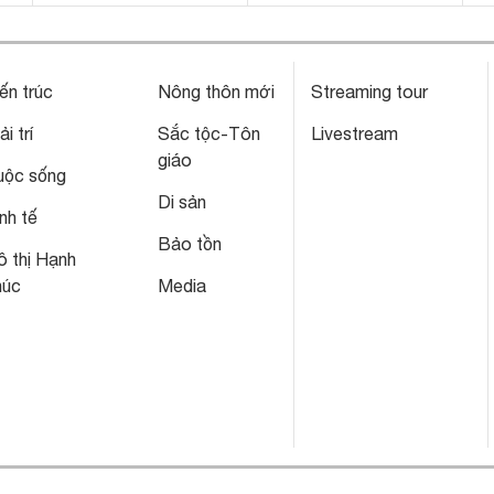
ến trúc
Nông thôn mới
Streaming tour
ải trí
Sắc tộc-Tôn
Livestream
giáo
uộc sống
Di sản
nh tế
Bảo tồn
 thị Hạnh
húc
Media