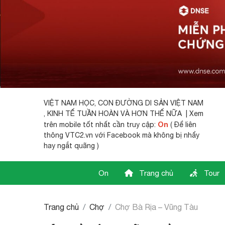
VIỆT NAM HỌC,
CON ĐƯỜNG DI SẢN VIỆT NAM
, KINH TẾ TUẦN HOÀN VÀ HƠN THẾ NỮA | Xem
On
trên mobile tốt nhất cần truy cập:
( Để liên
thông VTC2.vn với Facebook mà không bị nhẩy
hay ngắt quãng )
On
Trang chủ
Tour
Trang chủ
Chợ
Chợ Bà Rịa – Vũng Tàu