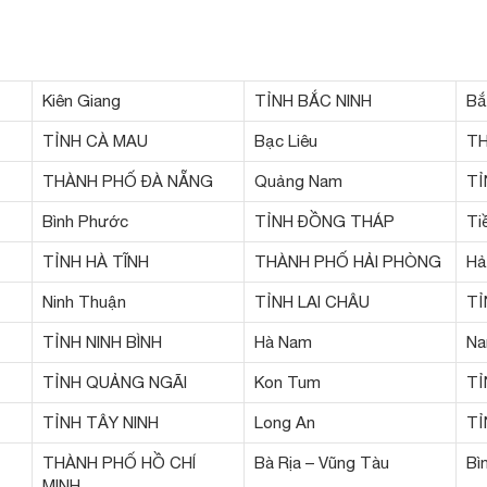
Kiên Giang
TỈNH BẮC NINH
Bắ
TỈNH CÀ MAU
Bạc Liêu
TH
THÀNH PHỐ ĐÀ NẴNG
Quảng Nam
TỈ
Bình Phước
TỈNH ĐỒNG THÁP
Ti
TỈNH HÀ TĨNH
THÀNH PHỐ HẢI PHÒNG
Hả
Ninh Thuận
TỈNH LAI CHÂU
TỈ
TỈNH NINH BÌNH
Hà Nam
Na
TỈNH QUẢNG NGÃI
Kon Tum
TỈ
TỈNH TÂY NINH
Long An
TỈ
THÀNH PHỐ HỒ CHÍ
Bà Rịa – Vũng Tàu
Bì
MINH