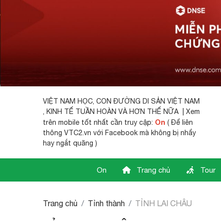
VIỆT NAM HỌC,
CON ĐƯỜNG DI SẢN VIỆT NAM
, KINH TẾ TUẦN HOÀN VÀ HƠN THẾ NỮA | Xem
On
trên mobile tốt nhất cần truy cập:
( Để liên
thông VTC2.vn với Facebook mà không bị nhẩy
hay ngắt quãng )
On
Trang chủ
Tour
Trang chủ
Tỉnh thành
TỈNH LAI CHÂU