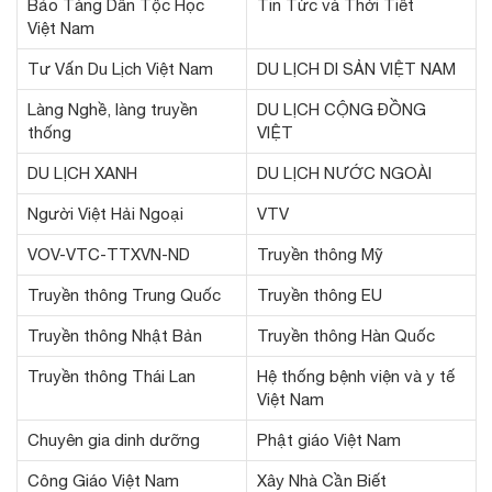
Bảo Tàng Dân Tộc Học
Tin Tức và Thời Tiết
Việt Nam
Tư Vấn Du Lịch Việt Nam
DU LỊCH DI SẢN VIỆT NAM
Làng Nghề, làng truyền
DU LỊCH CỘNG ĐỒNG
thống
VIỆT
DU LỊCH XANH
DU LỊCH NƯỚC NGOÀI
Người Việt Hải Ngoại
VTV
VOV-VTC-TTXVN-ND
Truyền thông Mỹ
Truyền thông Trung Quốc
Truyền thông EU
Truyền thông Nhật Bản
Truyền thông Hàn Quốc
Truyền thông Thái Lan
Hệ thống bệnh viện và y tế
Việt Nam
Chuyên gia dinh dưỡng
Phật giáo Việt Nam
Công Giáo Việt Nam
Xây Nhà Cần Biết