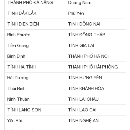
THÀNH PHỐ ĐÀ NẴNG
Quảng Nam
TỈNH ĐẮK LẮK
Phú Yên
TỈNH ĐIỆN BIÊN
TỉNH ĐỒNG NAI
Bình Phước
TỈNH ĐỒNG THÁP
Tiền Giang
TỈNH GIA LAI
Bình Định
THÀNH PHỐ HÀ NỘI
TỈNH HÀ TĨNH
THÀNH PHỐ HẢI PHÒNG
Hải Dương
TỈNH HƯNG YÊN
Thái Bình
TỈNH KHÁNH HÒA
Ninh Thuận
TỈNH LAI CHÂU
TỈNH LẠNG SƠN
TỈNH LÀO CAI
Yên Bái
TỈNH NGHỆ AN