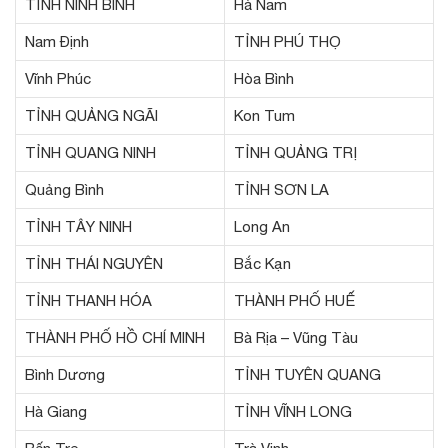
TỈNH NINH BÌNH
Hà Nam
Nam Định
TỈNH PHÚ THỌ
Vĩnh Phúc
Hòa Bình
TỈNH QUẢNG NGÃI
Kon Tum
TỈNH QUANG NINH
TỈNH QUẢNG TRỊ
Quảng Bình
TỈNH SƠN LA
TỈNH TÂY NINH
Long An
TỈNH THÁI NGUYÊN
Bắc Kạn
TỈNH THANH HÓA
THÀNH PHỐ HUẾ
THÀNH PHỐ HỒ CHÍ MINH
Bà Rịa – Vũng Tàu
Bình Dương
TỈNH TUYÊN QUANG
Hà Giang
TỈNH VĨNH LONG