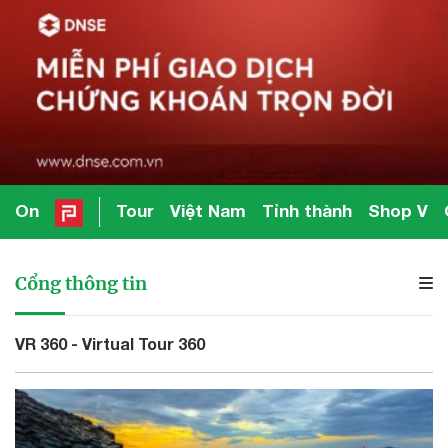
On
Tour
Việt Nam
Tỉnh thành
Shop V
Cổng thông tin
VR 360 - Virtual Tour 360