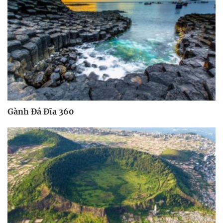
Gành Đá Đĩa 360