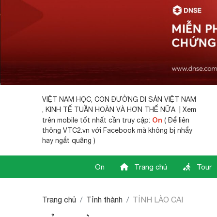
VIỆT NAM HỌC,
CON ĐƯỜNG DI SẢN VIỆT NAM
, KINH TẾ TUẦN HOÀN VÀ HƠN THẾ NỮA | Xem
On
trên mobile tốt nhất cần truy cập:
( Để liên
thông VTC2.vn với Facebook mà không bị nhẩy
hay ngắt quãng )
On
Trang chủ
Tour
Trang chủ
Tỉnh thành
TỈNH LÀO CAI