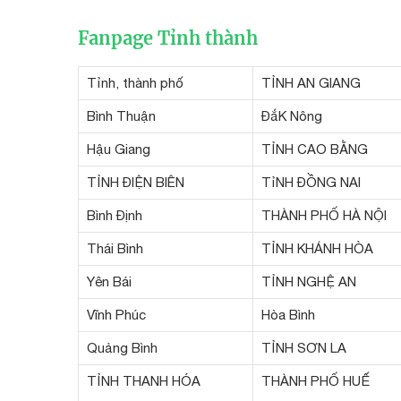
Fanpage Tỉnh thành
Tỉnh, thành phố
TỈNH AN GIANG
Bình Thuận
ĐắK Nông
Hậu Giang
TỈNH CAO BẰNG
TỈNH ĐIỆN BIÊN
TỉNH ĐỒNG NAI
Bình Định
THÀNH PHỐ HÀ NỘI
Thái Bình
TỈNH KHÁNH HÒA
Yên Bái
TỈNH NGHỆ AN
Vĩnh Phúc
Hòa Bình
Quảng Bình
TỈNH SƠN LA
TỈNH THANH HÓA
THÀNH PHỐ HUẾ