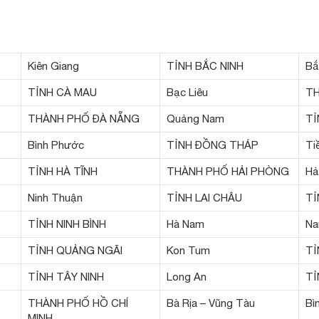
Kiên Giang
TỈNH BẮC NINH
Bắ
TỈNH CÀ MAU
Bạc Liêu
TH
THÀNH PHỐ ĐÀ NẴNG
Quảng Nam
TỈ
Bình Phước
TỈNH ĐỒNG THÁP
Ti
TỈNH HÀ TĨNH
THÀNH PHỐ HẢI PHÒNG
Hả
Ninh Thuận
TỈNH LAI CHÂU
TỈ
TỈNH NINH BÌNH
Hà Nam
Na
TỈNH QUẢNG NGÃI
Kon Tum
TỈ
TỈNH TÂY NINH
Long An
TỈ
THÀNH PHỐ HỒ CHÍ
Bà Rịa – Vũng Tàu
Bì
MINH