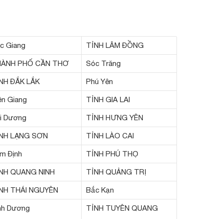
c Giang
TỈNH LÂM ĐỒNG
ÀNH PHỐ CẦN THƠ
Sóc Trăng
NH ĐẮK LẮK
Phú Yên
ền Giang
TỈNH GIA LAI
i Dương
TỈNH HƯNG YÊN
NH LẠNG SƠN
TỈNH LÀO CAI
m Định
TỈNH PHÚ THỌ
NH QUANG NINH
TỈNH QUẢNG TRỊ
NH THÁI NGUYÊN
Bắc Kạn
nh Dương
TỈNH TUYÊN QUANG