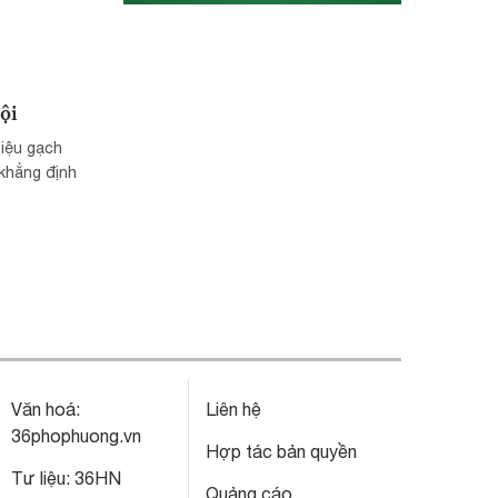
ội
hiệu gạch
 khẳng định
Văn hoá:
Liên hệ
36phophuong.vn
Hợp tác bản quyền
Tư liệu:
36HN
Quảng cáo