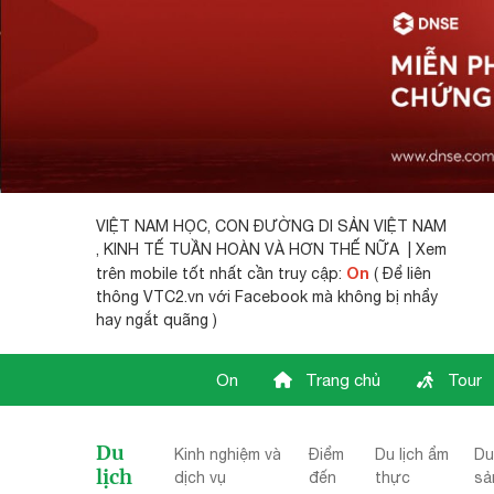
VIỆT NAM HỌC,
CON ĐƯỜNG DI SẢN VIỆT NAM
, KINH TẾ TUẦN HOÀN VÀ HƠN THẾ NỮA | Xem
On
trên mobile tốt nhất cần truy cập:
( Để liên
thông VTC2.vn với Facebook mà không bị nhẩy
hay ngắt quãng )
On
Trang chủ
Tour
Du
Kinh nghiệm và
Điểm
Du lịch ẩm
Du 
lịch
dịch vụ
đến
thực
sả