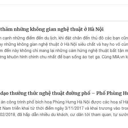
 thăm những không gian nghệ thuật ở Hà Nội
 cạnh những điểm đến du lịch, khi đặt chân đến thủ đô các bạn cũn
y những không gian nghệ thuật ở Hà Nội siêu chất và hay ho vô cù
m đến này không chỉ mang lại những cảm hứng nghệ thuật bất tận m
ng khuôn hình chỉnh chu nhất để bạn sống ảo tẹt ga. Cùng MIA.vn 
m ở Hà Nội có không gian nghệ thuật nào mà bạn nhất định không đ
!
 dạo thưởng thức nghệ thuật đường phố – Phố Phùng H
 án công trình phố bích hoạ Phùng Hưng Hà Nội được các hoạ sĩ H
t Nam triển khai từ thời điểm ngày 3/11/2017 và khai trương vào tr
02/2018, đã hấp dẫn nhiều du khách, cư dân tới tham quan, tự sướ