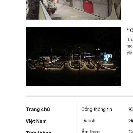
“C
Tro
men
yếu
Trang chủ
Cổng thông tin
Ki
Du lịch
Gi
Việt Nam
Ẩm thực
C
Tỉnh thành