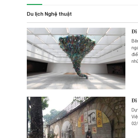
Du lịch Nghệ thuật
Đi
Bên
nga
điể
nhữ
xe
nhé
Đi
Dự
Việ
02/