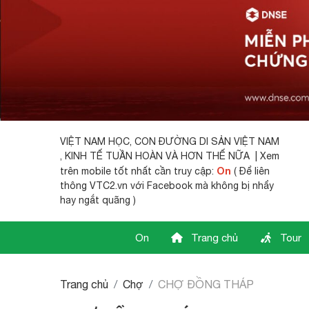
VIỆT NAM HỌC,
CON ĐƯỜNG DI SẢN VIỆT NAM
, KINH TẾ TUẦN HOÀN VÀ HƠN THẾ NỮA | Xem
On
trên mobile tốt nhất cần truy cập:
( Để liên
thông VTC2.vn với Facebook mà không bị nhẩy
hay ngắt quãng )
On
Trang chủ
Tour
Trang chủ
Chợ
CHỢ ĐỒNG THÁP