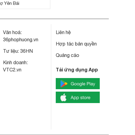
ợ Yên Bái
Văn hoá:
Liên hệ
36phophuong.vn
Hợp tác bản quyền
Tư liệu:
36HN
Quảng cáo
Kinh doanh:
Tải ứng dụng App
VTC2.vn