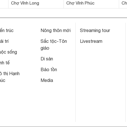
Chợ Vĩnh Long
Chợ Vĩnh Phúc
Ch
ến trúc
Nông thôn mới
Streaming tour
ải trí
Sắc tộc-Tôn
Livestream
giáo
uộc sống
Di sản
nh tế
Bảo tồn
 thị Hạnh
húc
Media