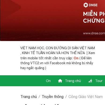
VIỆT NAM HỌC,
CON ĐƯỜNG DI SẢN VIỆT NAM
, KINH TẾ TUẦN HOÀN VÀ HƠN THẾ NỮA | Xem
On
trên mobile tốt nhất cần truy cập:
( Để liên
thông VTC2.vn với Facebook mà không bị nhẩy
hay ngắt quãng )
On
Trang chủ
Tour
Trang chủ
Truyền thông
Công Giáo Việt Nam