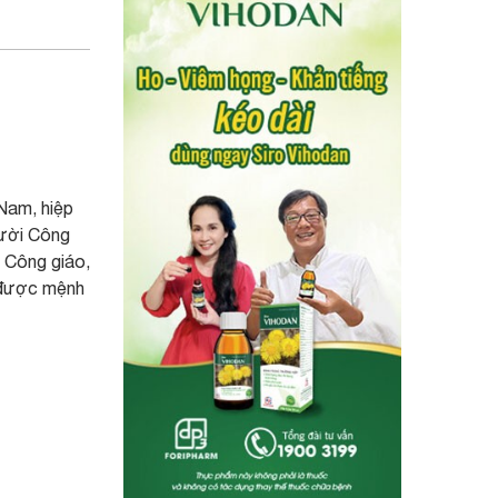
 Nam, hiệp
gười Công
i Công giáo,
g được mệnh