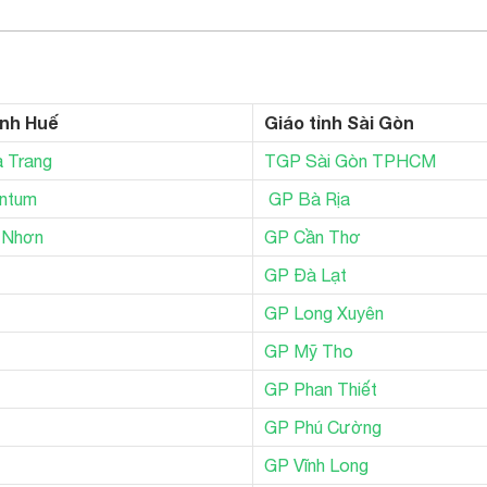
ỉnh Huế
Giáo tỉnh Sài Gòn
 Trang
TGP Sài Gòn TPHCM
ntum
GP Bà Rịa
 Nhơn
GP Cần Thơ
GP Đà Lạt
GP Long Xuyên
GP Mỹ Tho
GP Phan Thiết
GP Phú Cường
GP Vĩnh Long