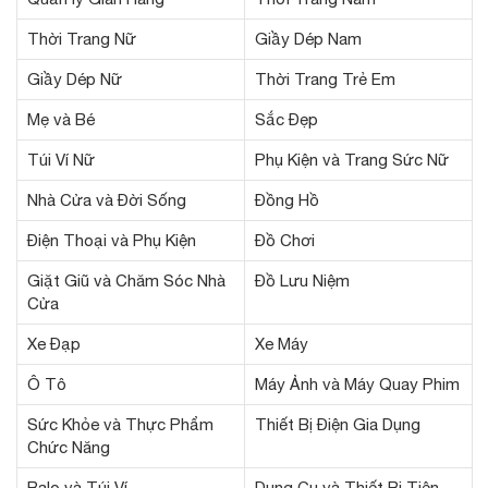
Thời Trang Nữ
Giầy Dép Nam
Giầy Dép Nữ
Thời Trang Trẻ Em
Mẹ và Bé
Sắc Đẹp
Túi Ví Nữ
Phụ Kiện và Trang Sức Nữ
Nhà Cửa và Đời Sống
Đồng Hồ
Điện Thoại và Phụ Kiện
Đồ Chơi
Giặt Giũ và Chăm Sóc Nhà
Đồ Lưu Niệm
Cửa
Xe Đạp
Xe Máy
Ô Tô
Máy Ảnh và Máy Quay Phim
Sức Khỏe và Thực Phẩm
Thiết Bị Điện Gia Dụng
Chức Năng
Balo và Túi Ví
Dụng Cụ và Thiết Bị Tiện