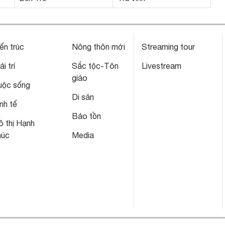
ến trúc
Nông thôn mới
Streaming tour
ải trí
Sắc tộc-Tôn
Livestream
giáo
uộc sống
Di sản
nh tế
Bảo tồn
 thị Hạnh
húc
Media