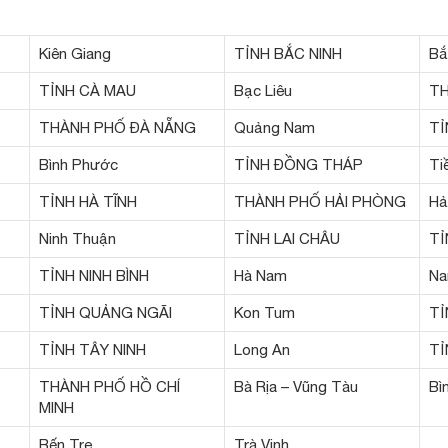
Kiên Giang
TỈNH BẮC NINH
Bắ
TỈNH CÀ MAU
Bạc Liêu
TH
THÀNH PHỐ ĐÀ NẴNG
Quảng Nam
TỈ
Bình Phước
TỈNH ĐỒNG THÁP
Ti
TỈNH HÀ TĨNH
THÀNH PHỐ HẢI PHÒNG
Hả
Ninh Thuận
TỈNH LAI CHÂU
TỈ
TỈNH NINH BÌNH
Hà Nam
Na
TỈNH QUẢNG NGÃI
Kon Tum
TỈ
TỈNH TÂY NINH
Long An
TỈ
THÀNH PHỐ HỒ CHÍ
Bà Rịa – Vũng Tàu
Bì
MINH
Bến Tre
Trà Vinh