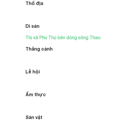
Thổ địa
Di sản
Thị xã Phú Thọ bên dòng sông Thao
Thắng cảnh
Lễ hội
Ẩm thực
Sản vật