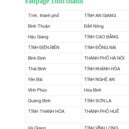
Fanpage Tỉnh thành
Tỉnh, thành phố
TỈNH AN GIANG
Bình Thuận
ĐắK Nông
Hậu Giang
TỈNH CAO BẰNG
TỈNH ĐIỆN BIÊN
TỉNH ĐỒNG NAI
Bình Định
THÀNH PHỐ HÀ NỘI
Thái Bình
TỈNH KHÁNH HÒA
Yên Bái
TỈNH NGHỆ AN
Vĩnh Phúc
Hòa Bình
Quảng Bình
TỈNH SƠN LA
TỈNH THANH HÓA
THÀNH PHỐ HUẾ
Hà Giang
TỈNH VĨNH LONG