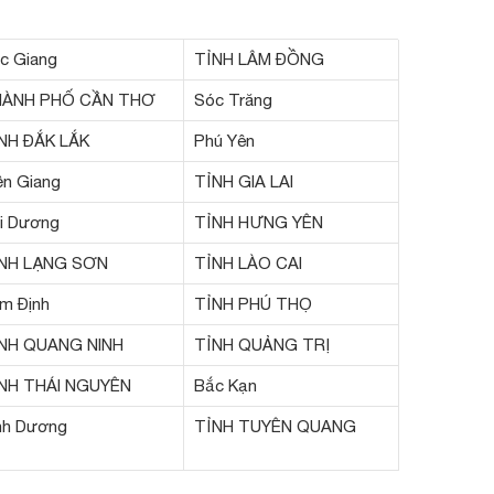
c Giang
TỈNH LÂM ĐỒNG
ÀNH PHỐ CẦN THƠ
Sóc Trăng
NH ĐẮK LẮK
Phú Yên
ền Giang
TỈNH GIA LAI
i Dương
TỈNH HƯNG YÊN
NH LẠNG SƠN
TỈNH LÀO CAI
m Định
TỈNH PHÚ THỌ
NH QUANG NINH
TỈNH QUẢNG TRỊ
NH THÁI NGUYÊN
Bắc Kạn
nh Dương
TỈNH TUYÊN QUANG