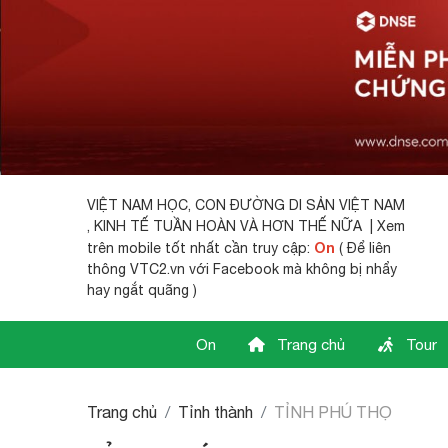
VIỆT NAM HỌC,
CON ĐƯỜNG DI SẢN VIỆT NAM
, KINH TẾ TUẦN HOÀN VÀ HƠN THẾ NỮA | Xem
On
trên mobile tốt nhất cần truy cập:
( Để liên
thông VTC2.vn với Facebook mà không bị nhẩy
hay ngắt quãng )
On
Trang chủ
Tour
Trang chủ
Tỉnh thành
TỈNH PHÚ THỌ