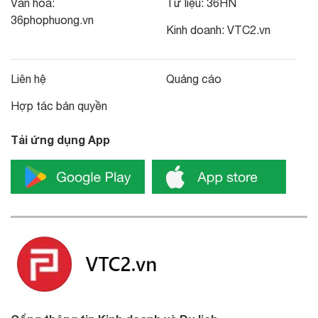
Văn hoá:
Tư liệu:
36HN
36phophuong.vn
Kinh doanh:
VTC2.vn
Liên hệ
Quảng cáo
Hợp tác bản quyền
Tải ứng dụng App