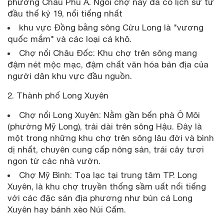
phường Châu Phú A. Ngôi chợ này đã có lịch sử từ
đầu thế kỷ 19, nổi tiếng nhất
khu vực Đồng bằng sông Cửu Long là "vương
quốc mắm" và các loại cá khô.
Chợ nổi Châu Đốc: Khu chợ trên sông mang
đậm nét mộc mạc, đậm chất văn hóa bản địa của
người dân khu vực đầu nguồn.
2. Thành phố Long Xuyên
Chợ nổi Long Xuyên: Nằm gần bến phà Ô Môi
(phường Mỹ Long), trải dài trên sông Hậu. Đây là
một trong những khu chợ trên sông lâu đời và bình
dị nhất, chuyên cung cấp nông sản, trái cây tươi
ngon từ các nhà vườn.
Chợ Mỹ Bình: Tọa lạc tại trung tâm TP. Long
Xuyên, là khu chợ truyền thống sầm uất nổi tiếng
với các đặc sản địa phương như bún cá Long
Xuyên hay bánh xèo Núi Cấm.