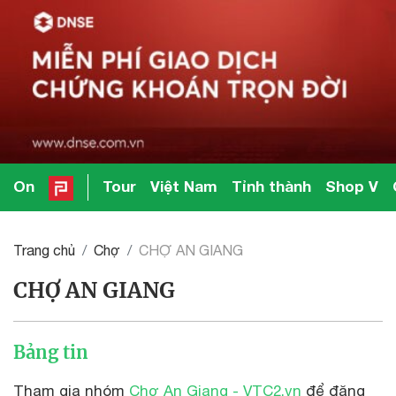
On
Tour
Việt Nam
Tỉnh thành
Shop V
Trang chủ
Chợ
CHỢ AN GIANG
CHỢ AN GIANG
Bảng tin
Tham gia nhóm
Chợ An Giang - VTC2.vn
để đăng