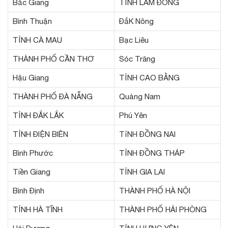
Bắc Giang
TỈNH LÂM ĐỒNG
Bình Thuận
ĐắK Nông
TỈNH CÀ MAU
Bạc Liêu
THÀNH PHỐ CẦN THƠ
Sóc Trăng
Hậu Giang
TỈNH CAO BẰNG
THÀNH PHỐ ĐÀ NẴNG
Quảng Nam
TỈNH ĐẮK LẮK
Phú Yên
TỈNH ĐIỆN BIÊN
TỉNH ĐỒNG NAI
Bình Phước
TỈNH ĐỒNG THÁP
Tiền Giang
TỈNH GIA LAI
Bình Định
THÀNH PHỐ HÀ NỘI
TỈNH HÀ TĨNH
THÀNH PHỐ HẢI PHÒNG