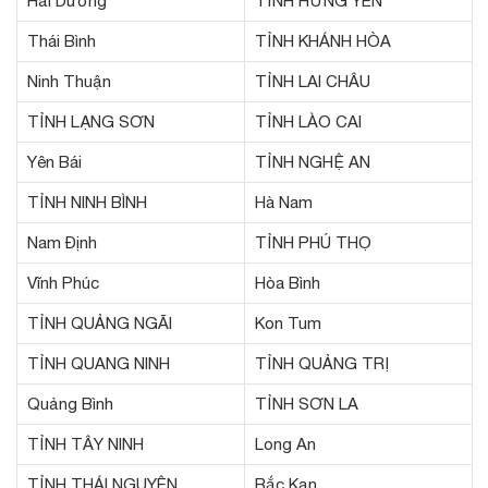
Hải Dương
TỈNH HƯNG YÊN
Thái Bình
TỈNH KHÁNH HÒA
Ninh Thuận
TỈNH LAI CHÂU
TỈNH LẠNG SƠN
TỈNH LÀO CAI
Yên Bái
TỈNH NGHỆ AN
TỈNH NINH BÌNH
Hà Nam
Nam Định
TỈNH PHÚ THỌ
Vĩnh Phúc
Hòa Bình
TỈNH QUẢNG NGÃI
Kon Tum
TỈNH QUANG NINH
TỈNH QUẢNG TRỊ
Quảng Bình
TỈNH SƠN LA
TỈNH TÂY NINH
Long An
TỈNH THÁI NGUYÊN
Bắc Kạn