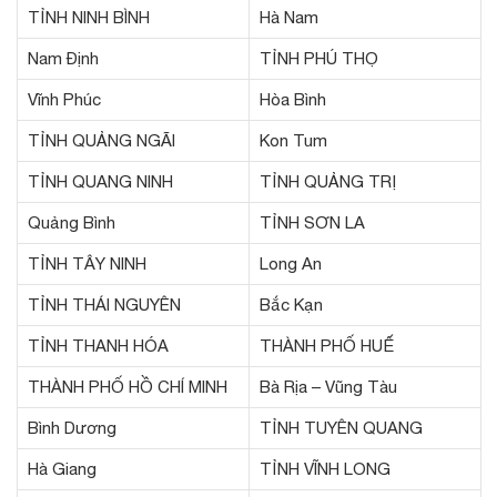
TỈNH NINH BÌNH
Hà Nam
Nam Định
TỈNH PHÚ THỌ
Vĩnh Phúc
Hòa Bình
TỈNH QUẢNG NGÃI
Kon Tum
TỈNH QUANG NINH
TỈNH QUẢNG TRỊ
Quảng Bình
TỈNH SƠN LA
TỈNH TÂY NINH
Long An
TỈNH THÁI NGUYÊN
Bắc Kạn
TỈNH THANH HÓA
THÀNH PHỐ HUẾ
THÀNH PHỐ HỒ CHÍ MINH
Bà Rịa – Vũng Tàu
Bình Dương
TỈNH TUYÊN QUANG
Hà Giang
TỈNH VĨNH LONG