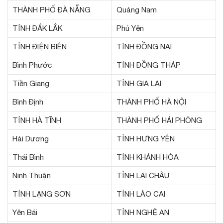
THÀNH PHỐ ĐÀ NẴNG
Quảng Nam
TỈNH ĐẮK LẮK
Phú Yên
TỈNH ĐIỆN BIÊN
TỉNH ĐỒNG NAI
Bình Phước
TỈNH ĐỒNG THÁP
Tiền Giang
TỈNH GIA LAI
Bình Định
THÀNH PHỐ HÀ NỘI
TỈNH HÀ TĨNH
THÀNH PHỐ HẢI PHÒNG
Hải Dương
TỈNH HƯNG YÊN
Thái Bình
TỈNH KHÁNH HÒA
Ninh Thuận
TỈNH LAI CHÂU
TỈNH LẠNG SƠN
TỈNH LÀO CAI
Yên Bái
TỈNH NGHỆ AN