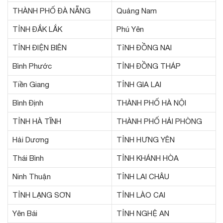
THÀNH PHỐ ĐÀ NẴNG
Quảng Nam
TỈNH ĐẮK LẮK
Phú Yên
TỈNH ĐIỆN BIÊN
TỉNH ĐỒNG NAI
Bình Phước
TỈNH ĐỒNG THÁP
Tiền Giang
TỈNH GIA LAI
Bình Định
THÀNH PHỐ HÀ NỘI
TỈNH HÀ TĨNH
THÀNH PHỐ HẢI PHÒNG
Hải Dương
TỈNH HƯNG YÊN
Thái Bình
TỈNH KHÁNH HÒA
Ninh Thuận
TỈNH LAI CHÂU
TỈNH LẠNG SƠN
TỈNH LÀO CAI
Yên Bái
TỈNH NGHỆ AN