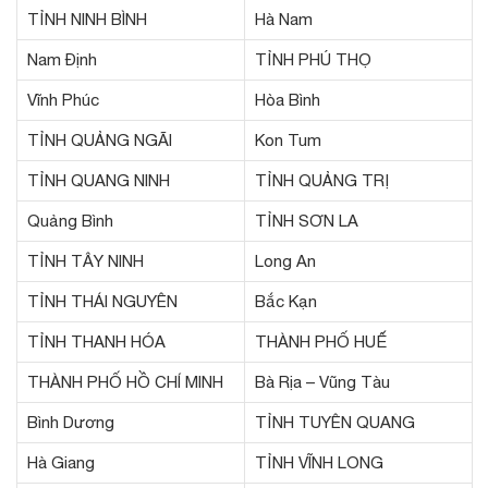
TỈNH NINH BÌNH
Hà Nam
Nam Định
TỈNH PHÚ THỌ
Vĩnh Phúc
Hòa Bình
TỈNH QUẢNG NGÃI
Kon Tum
TỈNH QUANG NINH
TỈNH QUẢNG TRỊ
Quảng Bình
TỈNH SƠN LA
TỈNH TÂY NINH
Long An
TỈNH THÁI NGUYÊN
Bắc Kạn
TỈNH THANH HÓA
THÀNH PHỐ HUẾ
THÀNH PHỐ HỒ CHÍ MINH
Bà Rịa – Vũng Tàu
Bình Dương
TỈNH TUYÊN QUANG
Hà Giang
TỈNH VĨNH LONG