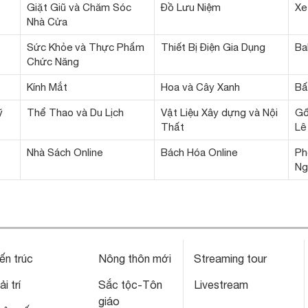
Giặt Giũ và Chăm Sóc
Đồ Lưu Niệm
Xe
Nhà Cửa
Sức Khỏe và Thực Phẩm
Thiết Bị Điện Gia Dụng
Ba
Chức Năng
Kính Mắt
Hoa và Cây Xanh
Bấ
ỹ
Thể Thao và Du Lịch
Vật Liệu Xây dựng và Nội
Gố
Thất
Lê
Nhà Sách Online
Bách Hóa Online
Ph
Ng
ến trúc
Nông thôn mới
Streaming tour
ải trí
Sắc tộc-Tôn
Livestream
giáo