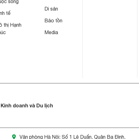
uộc sống
Di sản
nh tế
Bảo tồn
 thị Hạnh
húc
Media
 Kinh doanh và Du lịch
Văn phòng Hà Nội: Số 1 Lê Duẩn, Quận Ba Đình,