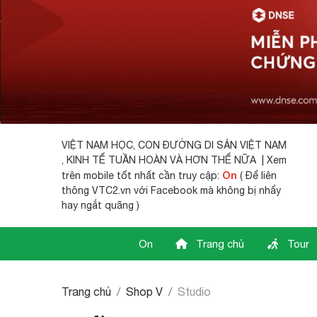
VIỆT NAM HỌC,
CON ĐƯỜNG DI SẢN VIỆT NAM
, KINH TẾ TUẦN HOÀN VÀ HƠN THẾ NỮA | Xem
On
trên mobile tốt nhất cần truy cập:
( Để liên
thông VTC2.vn với Facebook mà không bị nhẩy
hay ngắt quãng )
On
Trang chủ
Tour
Trang chủ
Shop V
Studio