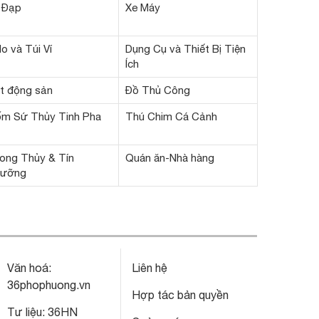
 Đạp
Xe Máy
lo và Túi Ví
Dụng Cụ và Thiết Bị Tiện
Ích
t động sản
Đồ Thủ Công
m Sứ Thủy Tinh Pha
Thú Chim Cá Cảnh
ong Thủy & Tín
Quán ăn-Nhà hàng
ưỡng
Văn hoá:
Liên hệ
36phophuong.vn
Hợp tác bản quyền
Tư liệu:
36HN