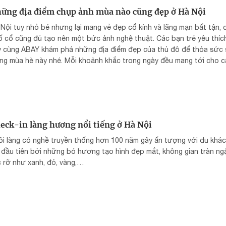
ững địa điểm chụp ảnh mùa nào cũng đẹp ở Hà Nội
Nội tuy nhỏ bé nhưng lại mang vẻ đẹp cổ kính và lãng mạn bất tận, 
 cổ cũng đủ tạo nên một bức ảnh nghệ thuật. Các bạn trẻ yêu thíc
y cùng ABAY khám phá những địa điểm đẹp của thủ đô để thỏa sức 
ng mùa hè này nhé. Mỗi khoảnh khắc trong ngày đều mang tới cho câ
 này một vẻ đẹp riêng. Tới đây để đón ánh bình minh hay chiêm ng
 lãng mạn vào mùa hè ...
eck-in làng hương nổi tiếng ở Hà Nội
i làng có nghề truyền thống hơn 100 năm gây ấn tượng với du khác
 đầu tiên bởi những bó hương tạo hình đẹp mắt, không gian tràn n
 rỡ như xanh, đỏ, vàng,…