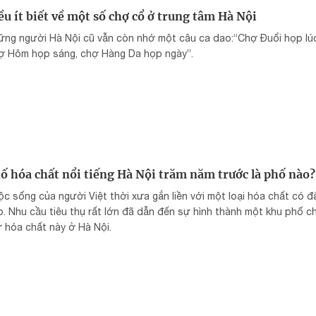
ều ít biết về một số chợ cổ ở trung tâm Hà Nội
ng người Hà Nội cũ vẫn còn nhớ một câu ca dao:“Chợ Đuổi họp lúc 
ợ Hôm họp sáng, chợ Hàng Da họp ngày”.
ố hóa chất nổi tiếng Hà Nội trăm năm trước là phố nào?
c sống của người Việt thời xưa gắn liền với một loại hóa chất có đ
. Nhu cầu tiêu thụ rất lớn đã dẫn đến sự hình thành một khu phố c
 hóa chất này ở Hà Nội.