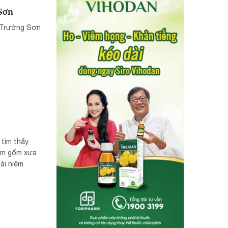
Sơn
i Trường Sơn
 tìm thấy
tầm gốm xưa
ài niệm.