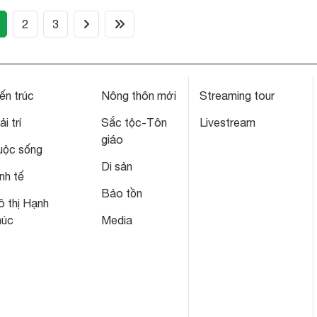
(current)
2
3
ến trúc
Nông thôn mới
Streaming tour
ải trí
Sắc tộc-Tôn
Livestream
giáo
uộc sống
Di sản
nh tế
Bảo tồn
 thị Hạnh
húc
Media