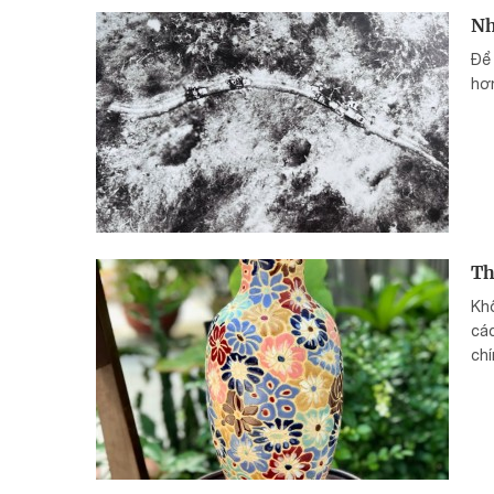
Nh
Để
hơn
Th
Khô
các
chí