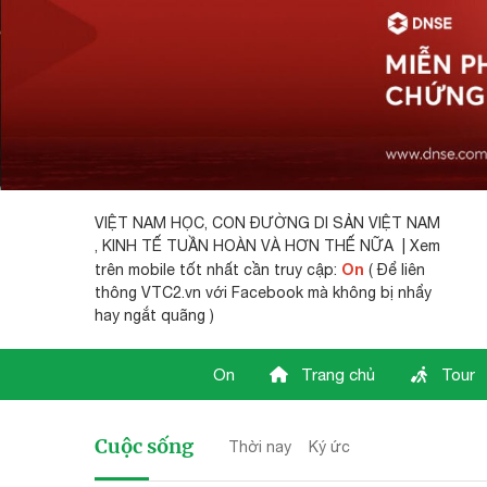
VIỆT NAM HỌC,
CON ĐƯỜNG DI SẢN VIỆT NAM
, KINH TẾ TUẦN HOÀN VÀ HƠN THẾ NỮA | Xem
On
trên mobile tốt nhất cần truy cập:
( Để liên
thông VTC2.vn với Facebook mà không bị nhẩy
hay ngắt quãng )
On
Trang chủ
Tour
Cuộc sống
Thời nay
Ký ức