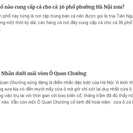
ố nào cung cấp cá cho cả 36 phố phường Hà Nội xưa?
 phố này từng là nơi tập trung bán cá nên được gọi là trại Tiên Ngư
ng một thời kỳ dài, các hàng cá nơi đây cung cấp cá cho cả 36 ph
.
 Nhân dưới mái vòm Ô Quan Chưởng
Quan Chưởng xứng đáng là điểm nhấn đặc biệt của Hà Nội. Vì kinh 
g xưa kia có đến mười mấy cửa ô mà giờ chỉ sót lại duy nhất cửa ô 
ng việc trụ lại với thời gian với bao biến cố, thăng trầm đã đủ thấy n
 nào. Vẫn còn một Ô Quan Chưởng cổ kính để hoài niệm : cửa ô có l
n, sáng mở cửa, tối đóng cửa bằng tiếng trống thu không buồn ma