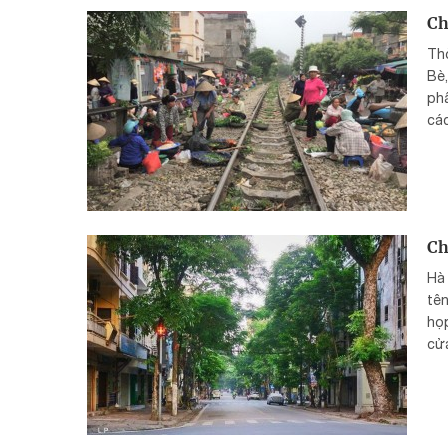
Ch
Thờ
Bè
phẩ
các
Ch
Hà 
tên
họp
cửa
ngư
ra