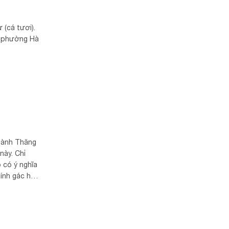
 (cá tươi).
ố phường Hà
thành Thăng
này. Chỉ
ó có ý nghĩa
ính gác hai
n mác …