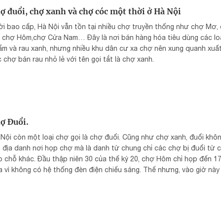
ợ đuổi, chợ xanh và chợ cóc một thời ở Hà Nội
i bao cấp, Hà Nội vẫn tồn tại nhiều chợ truyền thống như chợ Mơ,
, chợ Hôm,chợ Cửa Nam… Đây là nơi bán hàng hóa tiêu dùng các loạ
m và rau xanh, nhưng nhiều khu dân cư xa chợ nên xung quanh xuất
 chợ bán rau nhỏ lẻ với tên gọi tắt là chợ xanh.
ợ Đuổi.
Nội còn một loại chợ gọi là chợ đuổi. Cũng như chợ xanh, đuổi khôn
 địa danh nơi họp chợ mà là danh từ chung chỉ các chợ bị đuổi từ c
 chỗ khác. Đầu thập niên 30 của thế kỷ 20, chợ Hôm chỉ họp đến 17
 vì không có hệ thống đèn điện chiếu sáng. Thế nhưng, vào giờ này
ời lao động tự do mới xong việc và nhận tiền công từ chủ. Khi họ 
u, đậu… về nấu ăn thì chợ Hôm đã đóng cửa.