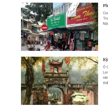
Ph
Con
Tro
Nội
Kỳ
Ô 
Lon
riê
thế
bê