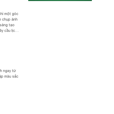
chỉ một góc
h chụp ảnh
sáng tạo
y cầu lịch
ưỡng hoàng
h ngay từ
gập màu sắc