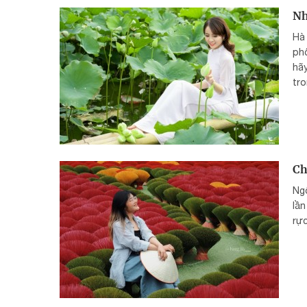
Nh
Hà 
phố
hã
tro
sử
hôn
Ch
Ngô
lần
rực