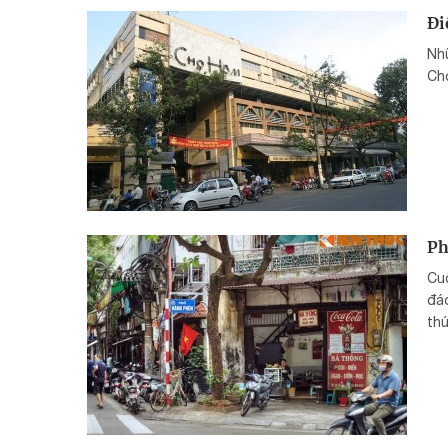
Đi
Nhữ
Ch
Ph
Cuộ
đáo
thứ