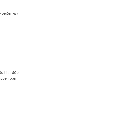
chiều tà /
ặc tính độc
huyên bán