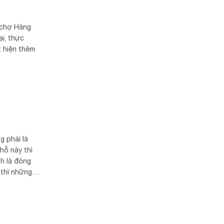
 chợ Hàng
i, thực
 hiện thêm
g phải là
hỗ này thì
h là đóng
 thì những
ra chợ mua