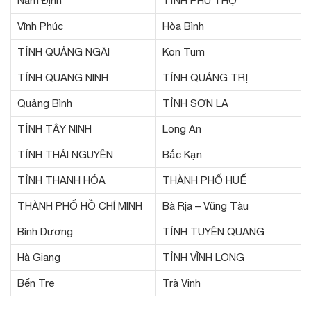
Nam Định
TỈNH PHÚ THỌ
Vĩnh Phúc
Hòa Bình
TỈNH QUẢNG NGÃI
Kon Tum
TỈNH QUANG NINH
TỈNH QUẢNG TRỊ
Quảng Bình
TỈNH SƠN LA
TỈNH TÂY NINH
Long An
TỈNH THÁI NGUYÊN
Bắc Kạn
TỈNH THANH HÓA
THÀNH PHỐ HUẾ
THÀNH PHỐ HỒ CHÍ MINH
Bà Rịa – Vũng Tàu
Bình Dương
TỈNH TUYÊN QUANG
Hà Giang
TỈNH VĨNH LONG
Bến Tre
Trà Vinh