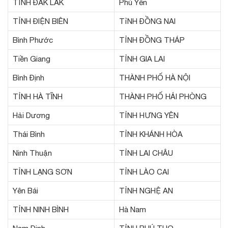
TỈNH ĐẮK LẮK
Phú Yên
TỈNH ĐIỆN BIÊN
TỉNH ĐỒNG NAI
Bình Phước
TỈNH ĐỒNG THÁP
Tiền Giang
TỈNH GIA LAI
Bình Định
THÀNH PHỐ HÀ NỘI
TỈNH HÀ TĨNH
THÀNH PHỐ HẢI PHÒNG
Hải Dương
TỈNH HƯNG YÊN
Thái Bình
TỈNH KHÁNH HÒA
Ninh Thuận
TỈNH LAI CHÂU
TỈNH LẠNG SƠN
TỈNH LÀO CAI
Yên Bái
TỈNH NGHỆ AN
TỈNH NINH BÌNH
Hà Nam