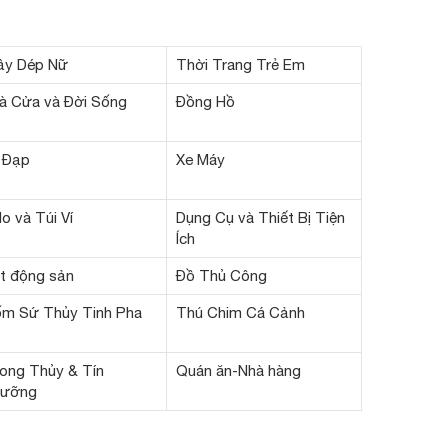
ầy Dép Nữ
Thời Trang Trẻ Em
à Cửa và Đời Sống
Đồng Hồ
 Đạp
Xe Máy
lo và Túi Ví
Dụng Cụ và Thiết Bị Tiện
Ích
t động sản
Đồ Thủ Công
m Sứ Thủy Tinh Pha
Thú Chim Cá Cảnh
ong Thủy & Tín
Quán ăn-Nhà hàng
ưỡng