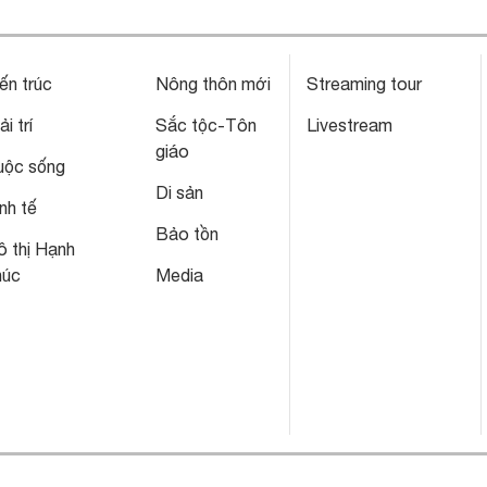
ến trúc
Nông thôn mới
Streaming tour
ải trí
Sắc tộc-Tôn
Livestream
giáo
uộc sống
Di sản
nh tế
Bảo tồn
 thị Hạnh
húc
Media