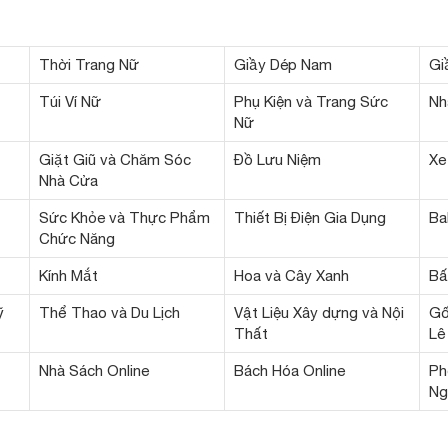
Thời Trang Nữ
Giầy Dép Nam
Gi
Túi Ví Nữ
Phụ Kiện và Trang Sức
Nh
Nữ
Giặt Giũ và Chăm Sóc
Đồ Lưu Niệm
Xe
Nhà Cửa
Sức Khỏe và Thực Phẩm
Thiết Bị Điện Gia Dụng
Ba
Chức Năng
Kính Mắt
Hoa và Cây Xanh
Bấ
ỹ
Thể Thao và Du Lịch
Vật Liệu Xây dựng và Nội
Gố
Thất
Lê
Nhà Sách Online
Bách Hóa Online
Ph
Ng