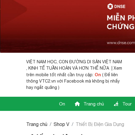
VIỆT NAM HỌC,
CON ĐƯỜNG DI SẢN VIỆT NAM
, KINH TẾ TUẦN HOÀN VÀ HƠN THẾ NỮA | Xem
On
trên mobile tốt nhất cần truy cập:
( Để liên
thông VTC2.vn với Facebook mà không bị nhẩy
hay ngắt quãng )
On
Trang chủ
Tour
Trang chủ
Shop V
Thiết Bị Điện Gia Dụng