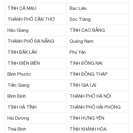
TỈNH CÀ MAU
Bạc Liêu
THÀNH PHỐ CẦN THƠ
Sóc Trăng
Hậu Giang
TỈNH CAO BẰNG
THÀNH PHỐ ĐÀ NẴNG
Quảng Nam
TỈNH ĐẮK LẮK
Phú Yên
TỈNH ĐIỆN BIÊN
TỉNH ĐỒNG NAI
Bình Phước
TỈNH ĐỒNG THÁP
Tiền Giang
TỈNH GIA LAI
Bình Định
THÀNH PHỐ HÀ NỘI
TỈNH HÀ TĨNH
THÀNH PHỐ HẢI PHÒNG
Hải Dương
TỈNH HƯNG YÊN
Thái Bình
TỈNH KHÁNH HÒA