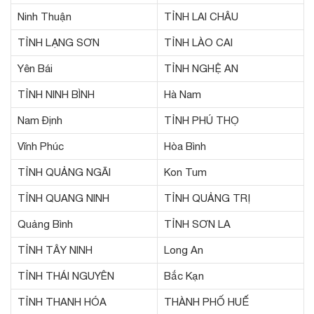
Ninh Thuận
TỈNH LAI CHÂU
TỈNH LẠNG SƠN
TỈNH LÀO CAI
Yên Bái
TỈNH NGHỆ AN
TỈNH NINH BÌNH
Hà Nam
Nam Định
TỈNH PHÚ THỌ
Vĩnh Phúc
Hòa Bình
TỈNH QUẢNG NGÃI
Kon Tum
TỈNH QUANG NINH
TỈNH QUẢNG TRỊ
Quảng Bình
TỈNH SƠN LA
TỈNH TÂY NINH
Long An
TỈNH THÁI NGUYÊN
Bắc Kạn
TỈNH THANH HÓA
THÀNH PHỐ HUẾ