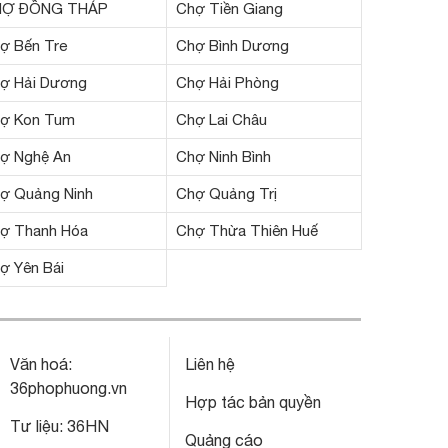
HỢ ĐỒNG THÁP
Chợ Tiền Giang
ợ Bến Tre
Chợ Bình Dương
ợ Hải Dương
Chợ Hải Phòng
ợ Kon Tum
Chợ Lai Châu
ợ Nghệ An
Chợ Ninh Bình
ợ Quảng Ninh
Chợ Quảng Trị
ợ Thanh Hóa
Chợ Thừa Thiên Huế
ợ Yên Bái
Văn hoá:
Liên hệ
36phophuong.vn
Hợp tác bản quyền
Tư liệu:
36HN
Quảng cáo