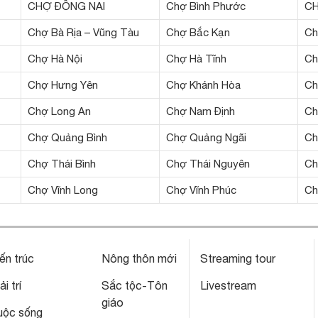
CHỢ ĐỒNG NAI
Chợ Bình Phước
C
Chợ Bà Rịa – Vũng Tàu
Chợ Bắc Kạn
Ch
Chợ Hà Nội
Chợ Hà Tĩnh
Ch
Chợ Hưng Yên
Chợ Khánh Hòa
Ch
Chợ Long An
Chợ Nam Định
Ch
Chợ Quảng Bình
Chợ Quảng Ngãi
Ch
Chợ Thái Bình
Chợ Thái Nguyên
Ch
Chợ Vĩnh Long
Chợ Vĩnh Phúc
Ch
ến trúc
Nông thôn mới
Streaming tour
ải trí
Sắc tộc-Tôn
Livestream
giáo
uộc sống