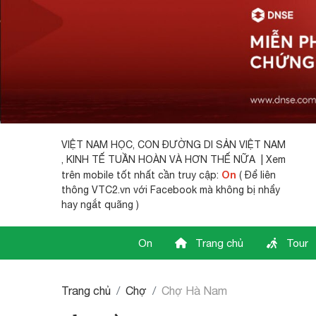
VIỆT NAM HỌC,
CON ĐƯỜNG DI SẢN VIỆT NAM
, KINH TẾ TUẦN HOÀN VÀ HƠN THẾ NỮA | Xem
On
trên mobile tốt nhất cần truy cập:
( Để liên
thông VTC2.vn với Facebook mà không bị nhẩy
hay ngắt quãng )
On
Trang chủ
Tour
Trang chủ
Chợ
Chợ Hà Nam