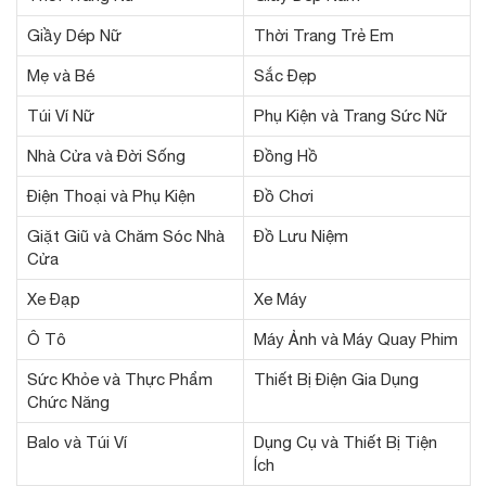
Giầy Dép Nữ
Thời Trang Trẻ Em
Mẹ và Bé
Sắc Đẹp
Túi Ví Nữ
Phụ Kiện và Trang Sức Nữ
Nhà Cửa và Đời Sống
Đồng Hồ
Điện Thoại và Phụ Kiện
Đồ Chơi
Giặt Giũ và Chăm Sóc Nhà
Đồ Lưu Niệm
Cửa
Xe Đạp
Xe Máy
Ô Tô
Máy Ảnh và Máy Quay Phim
Sức Khỏe và Thực Phẩm
Thiết Bị Điện Gia Dụng
Chức Năng
Balo và Túi Ví
Dụng Cụ và Thiết Bị Tiện
Ích