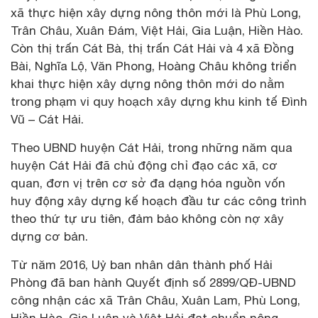
xã thực hiện xây dựng nông thôn mới là Phù Long,
Trân Châu, Xuân Đám, Việt Hải, Gia Luận, Hiền Hào.
Còn thị trấn Cát Bà, thị trấn Cát Hải và 4 xã Đồng
Bài, Nghĩa Lộ, Văn Phong, Hoàng Châu không triển
khai thực hiện xây dựng nông thôn mới do nằm
trong phạm vi quy hoạch xây dựng khu kinh tế Đình
Vũ – Cát Hải.
Theo UBND huyện Cát Hải, trong những năm qua
huyện Cát Hải đã chủ động chỉ đạo các xã, cơ
quan, đơn vị trên cơ sở đa dạng hóa nguồn vốn
huy động xây dựng kế hoạch đầu tư các công trình
theo thứ tự ưu tiên, đảm bảo không còn nợ xây
dựng cơ bản.
Từ năm 2016, Uỷ ban nhân dân thành phố Hải
Phòng đã ban hành Quyết định số 2899/QĐ-UBND
công nhận các xã Trân Châu, Xuân Lam, Phù Long,
Hiền Hào, Gia Luận và Việt Hải đạt chuẩn nông