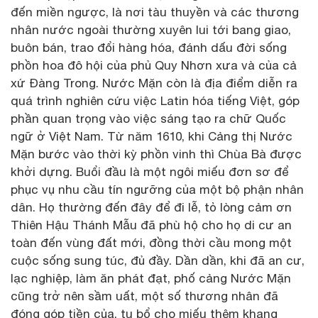
đến miền ngược, là nơi tàu thuyền và các thương
nhân nước ngoài thường xuyên lui tới bang giao,
buôn bán, trao đổi hàng hóa, đánh dấu đời sống
phồn hoa đô hội của phủ Quy Nhơn xưa và của cả
xứ Đàng Trong. Nước Mặn còn là địa điểm diễn ra
quá trình nghiên cứu việc Latin hóa tiếng Việt, góp
phần quan trọng vào việc sáng tạo ra chữ Quốc
ngữ ở Việt Nam. Từ năm 1610, khi Cảng thị Nước
Mặn bước vào thời kỳ phồn vinh thì Chùa Bà được
khởi dựng. Buổi đầu là một ngôi miếu đơn sơ để
phục vụ nhu cầu tín ngưỡng của một bộ phận nhân
dân. Họ thường đến đây để đi lễ, tỏ lòng cảm ơn
Thiên Hậu Thánh Mẫu đã phù hộ cho họ di cư an
toàn đến vùng đất mới, đồng thời cầu mong một
cuộc sống sung túc, đủ đầy. Dần dần, khi đã an cư,
lạc nghiệp, làm ăn phát đạt, phố cảng Nước Mặn
cũng trở nên sầm uất, một số thương nhân đã
đóng góp tiền của, tu bổ cho miếu thêm khang