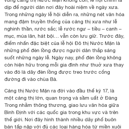
vùng cảng thị Nước Mặn không còn, lễ hội chính là
dịp để người dân nơi đây hoài niệm về ngày xưa.
Trong những ngày lễ hội diễn ra, những nét văn hóa
mang đậm truyền thống của cảng thị xưa như lễ
nghinh thần, rước sắc; lễ rước ngư – tiều – canh –
mục, múa lân, hát bội… vẫn còn lưu giữ. Trước đây,
điểm nhấn đặc biệt của lễ hội Đô thị Nước Mặn là
những phố đèn lồng được người dân thắp sáng
suốt những ngày lễ. Ngày nay, phố đèn lồng không
còn hiện hữu trong mỗi gia đình như thuở xưa thay
vào đó là dãy đèn lồng được treo trước cổng
đường đi vào chùa Bà.
Cảng thị Nước Mặn ra đời vào đầu thế kỷ 17, là
một cảng thị lớn, quan trọng và sầm uất ở Đàng
Trong nhằm thông thương, giao lưu văn hóa giữa
Bình Định với các quốc gia trong khu vực và trên
thế giới. Nơi đây hình thành nhiều dãy phố buôn
bán tấp nập với đủ các loại hàng hóa từ miền xuôi