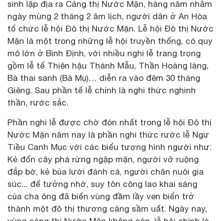
sinh lập địa ra Cảng thị Nước Mặn, hàng năm nhằm
ngày mùng 2 tháng 2 âm lịch, người dân ở An Hòa
tổ chức lễ hội Đô thị Nước Mặn. Lễ hội Đô thị Nước
Mặn là một trong những lễ hội truyền thống, có quy
mô lớn ở Bình Định, với nhiều nghi lễ trang trọng
gồm lễ tế Thiên hậu Thánh Mẫu, Thần Hoàng làng,
Bà thai sanh (Bà Mụ)… diễn ra vào đêm 30 tháng
Giêng. Sau phần tế lễ chính là nghi thức nghinh
thần, rước sắc.
Phần nghi lễ được chờ đón nhất trong lễ hội Đô thị
Nước Mặn năm nay là phần nghi thức rước lễ Ngư
Tiều Canh Mục với các biểu tượng hình người như:
Kẻ đốn cây phá rừng ngập mặn, người vỡ ruộng
đắp bờ, kẻ bủa lưới đánh cá, người chăn nuôi gia
súc... để tưởng nhớ, suy tôn công lao khai sáng
của cha ông đã biến vùng đầm lầy ven biển trở
thành một đô thị thương cảng sầm uất. Ngày nay,