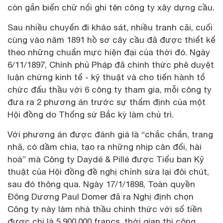
còn gắn biển chữ nổi ghi tên công ty xây dựng cầu.
Sau nhiều chuyến đi khảo sát, nhiều tranh cãi, cuối
cùng vào năm 1891 hồ sơ cây cầu đã được thiết kế
theo những chuẩn mực hiện đại của thời đó. Ngày
6/11/1897, Chính phủ Pháp đã chính thức phê duyệt
luận chứng kinh tế - kỹ thuật và cho tiến hành tổ
chức đấu thầu với 6 công ty tham gia, mỗi công ty
đưa ra 2 phương án trước sự thẩm định của một
Hội đồng do Thống sứ Bắc kỳ làm chủ trì.
Với phương án được đánh giá là “chắc chắn, trang
nhã, có dầm chìa, tạo ra những nhịp cân đối, hài
hoà” mà Công ty Daydé & Pillé được Tiểu ban Kỹ
thuật của Hội đồng đề nghị chỉnh sửa lại đôi chút,
sau đó thông qua. Ngày 17/1/1898, Toàn quyền
Đông Dương Paul Domer đã ra Nghị định chọn
Công ty này làm nhà thầu chính thức với số tiền
được chi là 5.900.000 francs, thời gian thi công