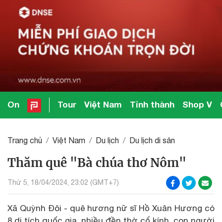
On
Tour
Việt Nam
Tỉnh thành
Shop V
Trang chủ
Việt Nam
Du lịch
Du lịch di sản
Thăm quê "Bà chúa thơ Nôm"
Thứ 5, 18/04/2024, 23:02 (GMT+7)
Xã Quỳnh Đôi - quê hương nữ sĩ Hồ Xuân Hương có
8 di tích quốc gia, nhiều đền thờ cổ kính, con người