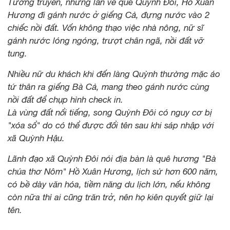
Tương truyền, những lần về quê Quỳnh Đôi, Hồ Xuân
Hương đi gánh nước ở giếng Cả, đựng nước vào 2
chiếc nồi đất. Vốn không thạo việc nhà nông, nữ sĩ
gánh nước lóng ngóng, trượt chân ngã, nồi đất vỡ
tung.
Nhiều nữ du khách khi đến làng Quỳnh thường mặc áo
tứ thân ra giếng Bà Cả, mang theo gánh nước cùng
nồi đất để chụp hình check in.
Là vùng đất nổi tiếng, song Quỳnh Đôi có nguy cơ bị
"xóa sổ" do có thể được đổi tên sau khi sáp nhập với
xã Quỳnh Hậu.
Lãnh đạo xã Quỳnh Đôi nói địa bàn là quê hương "Bà
chúa thơ Nôm" Hồ Xuân Hương, lịch sử hơn 600 năm,
có bề dày văn hóa, tiềm năng du lịch lớn, nếu không
còn nữa thì ai cũng trăn trở, nên họ kiên quyết giữ lại
tên.