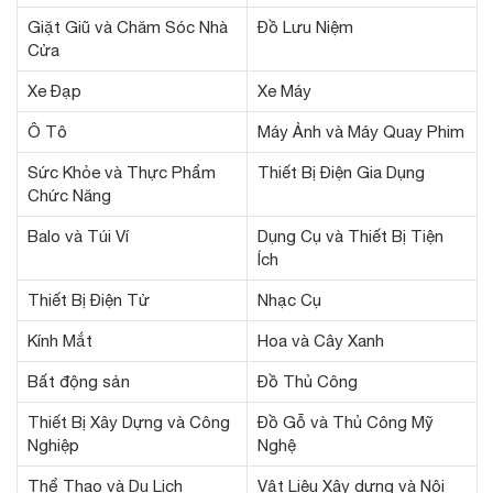
Giặt Giũ và Chăm Sóc Nhà
Đồ Lưu Niệm
Cửa
Xe Đạp
Xe Máy
Ô Tô
Máy Ảnh và Máy Quay Phim
Sức Khỏe và Thực Phẩm
Thiết Bị Điện Gia Dụng
Chức Năng
Balo và Túi Ví
Dụng Cụ và Thiết Bị Tiện
Ích
Thiết Bị Điện Tử
Nhạc Cụ
Kính Mắt
Hoa và Cây Xanh
Bất động sản
Đồ Thủ Công
Thiết Bị Xây Dựng và Công
Đồ Gỗ và Thủ Công Mỹ
Nghiệp
Nghệ
Thể Thao và Du Lịch
Vật Liệu Xây dựng và Nội