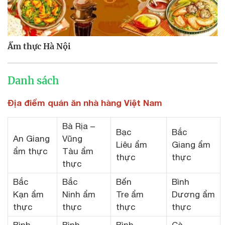
Ẩm thực Hà Nội
Danh sách
Địa điểm quán ăn nhà hàng Việt Nam
Bà Rịa –
Bạc
Bắc
An Giang
Vũng
Liêu ẩm
Giang ẩm
ẩm thực
Tàu ẩm
thực
thực
thực
Bắc
Bắc
Bến
Bình
Kạn ẩm
Ninh ẩm
Tre ẩm
Dương ẩm
thực
thực
thực
thực