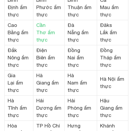
Bình
Bình
Bình
Cà
Định ẩm
Phước ẩm
Thuận ẩm
Mau ẩm
thực
thực
thực
thực
Cao
Cần
Đà
Đăks
Bằng ẩm
Thơ ẩm
Nẵng ẩm
Lắk ẩm
thực
thực
thực
thực
Đắk
Điện
Đồng
Đồng
Nông ẩm
Biên ẩm
Nai ẩm
Tháp ẩm
thực
thực
thực
thực
Gia
Hà
Hà
Hà Nội ẩm
Lại ẩm
Giang ẩm
Nam ẩm
thực
thực
thực
thực
Hà
Hải
Hải
Hậu
Tĩnh ẩm
Dương ẩm
Phòng ẩm
Giang ẩm
thực
thực
thực
thực
Hòa
TP Hồ Chí
Hưng
Khánh