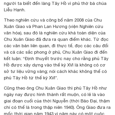
người ta biết đến làng Tây Hồ vì phủ thờ bà chúa
Liễu Hạnh.
Theo nghiên cứu và công bố năm 2008 của Chu
Xuân Giao và Phan Lan Hương (viện Nghiên cứu
văn hóa), sau đó là nghiên cứu khá toàn diện của
Chu Xuân Giao đã đưa ra quan điểm khác. Từ đọc
các văn bản liên quan, đi thực tế, đọc các câu đối
và cả các sắc phong ở phủ, Chu Xuân Giao đi đến
kết luận: “Định thuyết trước nay cho rằng phủ Tây
Hồ được xây dựng vào thế kỷ XVI là không có cơ
sở tư liệu vững vàng; nói cách khác không thể có
phủ Tây Hồ từ thế kỷ XVI”.
Cũng theo ông Chu Xuân Giao thì phủ Tây Hồ như
ngày nay được hình thành rất muộn, có lẽ là vào
giai đoạn cuối của thời Nguyễn (thời Bảo Đại, thậm
chí có thể là trong thập niên 1940). Ông Giao đưa ra
mốc thời gian năm 1943 vì năm này có một cuộc