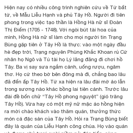
Hiện nay có nhiều công trình nghiên cứu về Tứ bất
tử, về Mẫu Liễu Hạnh và phủ Tây Hồ. Người đi tiên
phong trong việc tạo thần là Hồng Hà nữ sĩ Đoàn
Thị Điểm (1705 - 1748). Với ngòi bút tài hoa của
mình, Hồng Hà nữ sĩ làm cho mọi người tin Trạng
Bùng gặp tiên ở Tây Hồ là thực: vào một ngày đầu
hè đẹp trời, Trạng nguyên Phùng Khắc Khoan rủ Cử
nhân họ Ngô và Tú tài họ Lý lãng đãng đi chơi hồ
Tây. Ba vị say sưa ngắm cảnh, uống rượu, ngâm
thơ. Họ cứ theo bờ bên đông mà đi, chẳng bao lâu
đã đến ấp Tây Hồ. Từ xa hiện ra lâu đài mờ ảo lẫn
trong sương nào khác bồng lai tiên cảnh. Trước lâu
đài đề bốn chữ “Tây Hồ phong nguyệt” (gió trăng
Tây Hồ). Vừa hay có một mỹ nữ mặc áo hồng hiện
ra mời chào khách vào thăm quán, thưởng thức
món cá đặc sản của Tây Hồ. Hỏi ra Trạng Bùng biết
đây là quán của Liễu Hạnh công chúa. Họ vào quán