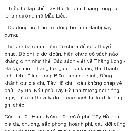
- Triều Lê lập phủ Tây Hồ để dân Thăng Long tỏ
lòng ngưỡng mộ Mẫu Liễu.
- Do dòng họ Trần Lê (dòng họ Liễu Hạnh) xây
dựng.
Thực ra ba quan niệm đó chưa đủ sức thuyết
phục. Đó chỉ là dự đoán, hiện chưa có sách nào
khẳng định như thế. Các sách viết về Thăng Long -
Hà Nội như: Thăng Long cổ tích khảo, Hà Thành
linh tích cổ lục, Long Biên bách nhị vịnh, Đồng
khánh dư địa chí, Tây Hồ chí... đều không chép về
phủ Tây Hồ. Nếu phủ Tây Hồ linh thiêng nổi tiếng
ngay từ xưa thì vì lý do gì các sách lại lờ đi không
ghi chép.
Các tư liệu Hán - Nôm hiện có ở phủ Tây Hồ như
bia đá, chuông, sắc phong, hoành phi, câu đối cũng