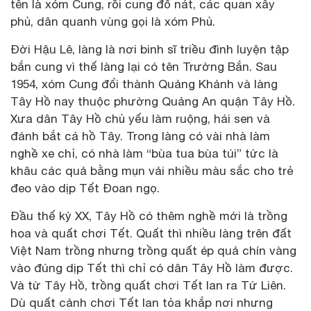
tên là xóm Cung, rồi cung đổ nát, các quan xây
phủ, dân quanh vùng gọi là xóm Phủ.
Đời Hậu Lê, làng là nơi binh sĩ triều đình luyện tập
bắn cung vì thế làng lại có tên Trường Bắn. Sau
1954, xóm Cung đổi thành Quảng Khánh và làng
Tây Hồ nay thuộc phường Quảng An quận Tây Hồ.
Xưa dân Tây Hồ chủ yếu làm ruộng, hái sen và
đánh bắt cá hồ Tây. Trong làng có vài nhà làm
nghề xe chỉ, có nhà làm “bùa tua bùa túi” tức là
khâu các quả bằng mụn vải nhiều màu sắc cho trẻ
đeo vào dịp Tết Đoan ngọ.
Đầu thế kỷ XX, Tây Hồ có thêm nghề mới là trồng
hoa và quất chơi Tết. Quất thì nhiều làng trên đất
Việt Nam trồng nhưng trồng quất ép quả chín vàng
vào đúng dịp Tết thì chỉ có dân Tây Hồ làm được.
Và từ Tây Hồ, trồng quất chơi Tết lan ra Tứ Liên.
Dù quất cảnh chơi Tết lan tỏa khắp nơi nhưng