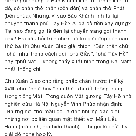
được gọi chung là Bảo Khánh linh từ. Trong linh từ
đó, có phần thờ thần (bên đền) và phần thờ Phật
(bên chùa). Nhưng, vì sao Bảo Khánh linh từ lại
chuyển thành phủ Tây Hồ? Ai đã bỏ tiền xây dựng?
Tại sao đang gọi là đền lại chuyển sang gọi thành
phủ? Hai câu hỏi trên chưa có lời giải đáp còn câu
thứ ba thì Chu Xuân Giao giải thích: “Bản thân chữ
“phủ” như trong cách gọi “phủ Giầy”, “phủ Tây Hồ”
hay “phủ Na”… không thấy xuất hiện trong Đại Nam
nhất thống chí”.
Chu Xuân Giao cho rằng chắc chắn trước thế kỷ
XVIII, chữ “phủ” hay “phủ thờ” đã rất thông dụng
trong tiếng Việt. Trong cuốn Mặt gương Tây Hồ nhà
nghiên cứu Hà Nội Nguyễn Vinh Phúc nhận định:
“Những nơi thờ mẫu gọi là đền nhưng đặc biệt
những nơi có liên quan mật thiết với Mẫu Liễu
Hạnh (nơi sinh, nơi hiển thánh)… thì gọi là phủ”. Lý
giải đó nghe hợp lý.