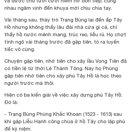
và được chủ tươi cười niềm nở đón tiếp, cùng
nhau ngâm vịnh đến khuya mới chịu chia tay.
Vài tháng sau, thày trò Trạng Bùng lại đến ấp Tây
Hồ nhưng không thấy lâu đài nhà cửa gì cả, chỉ
thấy hồ nước mênh mang, trúc reo, liễu rủ. Họ chợt
tỉnh ngộ vài tháng trước đã gặp tiên, tỏ ra luyến
tiếc vô cùng.
Chuyện gặp tiên, nhớ tiên cho xây lầu Vọng Tiên đã
có tiền lệ từ thời Lê Thánh Tông. Nay họ Phùng
gặp tiên nhớ tiên cho xây phủ Tây Hồ là học theo
người trước mà thôi.
Hiện có ba kiến giải về việc xây dựng phủ Tây Hồ.
Đó là:
- Trạng Bùng Phùng Khắc Khoan (1523 - 1613) sau
khi gặp Liễu Hạnh công chúa ở hồ Tây cho lập phủ
để kỷ niệm.