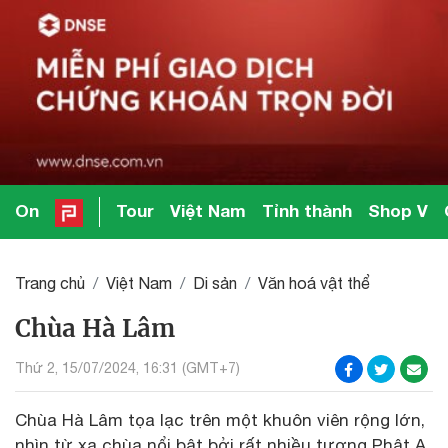
On
Tour
Việt Nam
Tỉnh thành
Shop V
Trang chủ
Việt Nam
Di sản
Văn hoá vật thể
Chùa Hà Lâm
Thứ 2, 15/07/2024, 16:31 (GMT+7)
Chùa Hà Lâm tọa lạc trên một khuôn viên rộng lớn,
nhìn từ xa chùa nổi bật bởi rất nhiều tượng Phật A