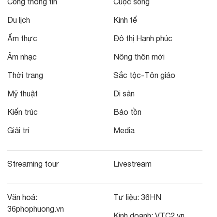
Cổng thông tin
Cuộc sống
Du lịch
Kinh tế
Ẩm thực
Đô thị Hạnh phúc
Âm nhạc
Nông thôn mới
Thời trang
Sắc tộc-Tôn giáo
Mỹ thuật
Di sản
Kiến trúc
Bảo tồn
Giải trí
Media
Streaming tour
Livestream
Văn hoá:
Tư liệu:
36HN
36phophuong.vn
Kinh doanh:
VTC2.vn