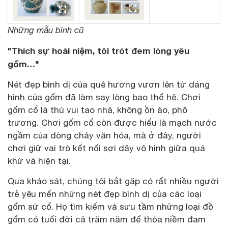
Những mẫu bình cũ
"Thích sự hoài niệm, tôi trót đem lòng yêu
gốm…"
Nét đẹp bình dị của quê hương vươn lên từ dáng
hình của gốm đã làm say lòng bao thế hệ. Chơi
gốm cổ là thú vui tao nhã, không ồn ào, phô
trương. Chơi gốm cổ còn được hiểu là mạch nước
ngầm của dòng chảy văn hóa, mà ở đây, người
chơi giữ vai trò kết nối sợi dây vô hình giữa quá
khứ và hiện tại.
Qua khảo sát, chúng tôi bắt gặp có rất nhiều người
trẻ yêu mến những nét đẹp bình dị của các loại
gốm sứ cổ. Họ tìm kiếm và sưu tầm những loại đồ
gốm có tuổi đời cả trăm năm để thỏa niềm đam