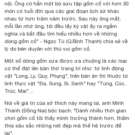
nội. Ông có hẳn một bộ sưu tập gốm cổ với hơn 30
món có tuổi đời qua các giai đoạn lịch sử khác
nhau từ hơn trăm năm trước. Sau này ông mất,
mỗi lần nhớ ông, tôi đều lấy kỷ vật ấy ra ngắm
nghía và bắt đầu tìm hiểu nhiều hơn về những
dòng gốm cổ" - Ngọc Tú (Q.Bình Thạnh) chia sẻ về
lý do bén duyên với thú vui gốm cổ.
Một số dòng gốm xưa được ưa chuộng là các loại
có thể đặt lên bàn thờ trang trí như: tứ linh động
vật "Long, Ly, Quy, Phụng"; trên bàn án thì thuộc tứ
linh thực vật "Đa, Sung, Si, Sanh" hay "Tùng, Cúc,
Trúc, Mai"…
Nói về giá trị của sở thích này mang lại, anh Minh
Thành (Đồng Nai) bộc bạch: "Dành nhiều thời gian
chơi gốm cổ tôi thấy mình trưởng thành hơn, thấm
thía sâu sắc những nét đẹp mà thế hệ trước để
lại".