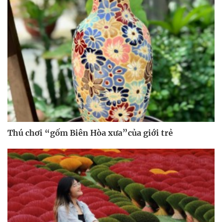
Thú chơi “gốm Biên Hòa xưa”của giới trẻ