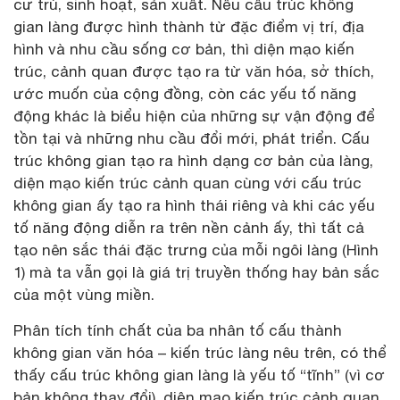
cư trú, sinh hoạt, sản xuất. Nếu cấu trúc không
gian làng được hình thành từ đặc điểm vị trí, địa
hình và nhu cầu sống cơ bản, thì diện mạo kiến
trúc, cảnh quan được tạo ra từ văn hóa, sở thích,
ước muốn của cộng đồng, còn các yếu tố năng
động khác là biểu hiện của những sự vận động để
tồn tại và những nhu cầu đổi mới, phát triển. Cấu
trúc không gian tạo ra hình dạng cơ bản của làng,
diện mạo kiến trúc cảnh quan cùng với cấu trúc
không gian ấy tạo ra hình thái riêng và khi các yếu
tố năng động diễn ra trên nền cảnh ấy, thì tất cả
tạo nên sắc thái đặc trưng của mỗi ngôi làng (Hình
1) mà ta vẫn gọi là giá trị truyền thống hay bản sắc
của một vùng miền.
Phân tích tính chất của ba nhân tố cấu thành
không gian văn hóa – kiến trúc làng nêu trên, có thể
thấy cấu trúc không gian làng là yếu tố “tĩnh” (vì cơ
bản không thay đổi), diện mạo kiến trúc cảnh quan