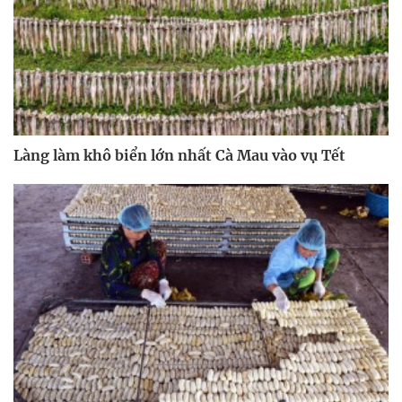
Làng làm khô biển lớn nhất Cà Mau vào vụ Tết