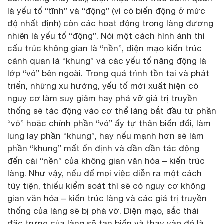
là yếu tố “tĩnh” và “động” (vì có biến động ở mức
độ nhất định) còn các hoạt động trong làng đương
nhiên là yếu tố “động”. Nói một cách hình ảnh thì
cấu trúc không gian là “nền”, diện mạo kiến trúc
cảnh quan là “khung” và các yếu tố năng động là
lớp “vỏ” bên ngoài. Trong quá trình tồn tại và phát
triển, những xu hướng, yếu tố mới xuất hiện có
nguy cơ làm suy giảm hay phá vỡ giá trị truyền
thống sẽ tác động vào cơ thể làng bắt đầu từ phần
“vỏ” hoặc chính phần “vỏ” ấy tự thân biến đổi, làm
lung lay phần “khung”, hay nếu mạnh hơn sẽ làm
phần “khung” mất ổn định và dần dần tác động
đến cái “nền” của không gian văn hóa – kiến trúc
làng. Như vậy, nếu để mọi việc diễn ra một cách
tùy tiện, thiếu kiểm soát thì sẽ có nguy cơ không
gian văn hóa – kiến trúc làng và các giá trị truyền
thống của làng sẽ bị phá vỡ. Diện mạo, sắc thái
đặc trưng của làng sẽ tan biến và thay vào đó là