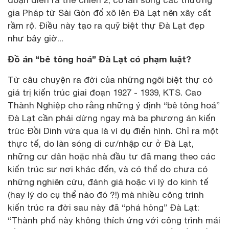
đoạn diễn ra thế chiến 2, có làn sóng các thương
gia Pháp từ Sài Gòn đổ xô lên Đà Lạt nên xây cất
rầm rộ. Điều này tạo ra quỹ biệt thự Đà Lạt đẹp
như bây giờ...
Đồ án “bê tông hoá” Đà Lạt có phạm luật?
Từ câu chuyện ra đời của những ngôi biệt thự có
giá trị kiến trúc giai đoạn 1927 - 1939, KTS. Cao
Thành Nghiệp cho rằng những ý định “bê tông hoá”
Đà Lạt cần phải dừng ngay mà ba phương án kiến
trúc Đồi Dinh vừa qua là ví dụ điển hình. Chỉ ra một
thực tế, do làn sóng di cư/nhập cư ở Đà Lạt,
những cư dân hoặc nhà đầu tư đã mang theo các
kiến trúc sư nơi khác đến, và có thể do chưa có
những nghiên cứu, đánh giá hoặc vì lý do kinh tế
(hay lý do cụ thể nào đó ?!) mà nhiều công trình
kiến trúc ra đời sau này đã “phá hỏng” Đà Lạt:
“Thành phố này không thích ứng với công trình mái