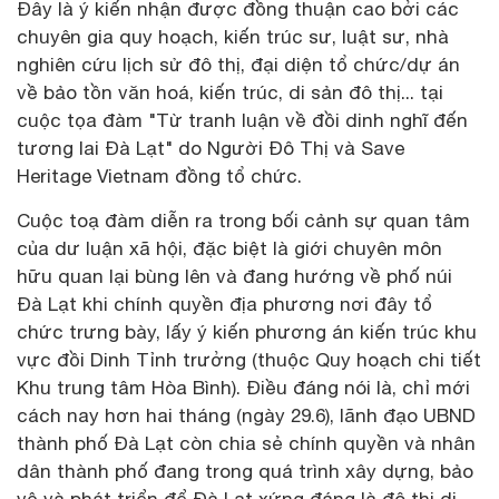
Đây là ý kiến nhận được đồng thuận cao bởi các
chuyên gia quy hoạch, kiến trúc sư, luật sư, nhà
nghiên cứu lịch sử đô thị, đại diện tổ chức/dự án
về bảo tồn văn hoá, kiến trúc, di sản đô thị... tại
cuộc tọa đàm "Từ tranh luận về đồi dinh nghĩ đến
tương lai Đà Lạt" do Người Đô Thị và Save
Heritage Vietnam đồng tổ chức.
Cuộc toạ đàm diễn ra trong bối cảnh sự quan tâm
của dư luận xã hội, đặc biệt là giới chuyên môn
hữu quan lại bùng lên và đang hướng về phố núi
Đà Lạt khi chính quyền địa phương nơi đây tổ
chức trưng bày, lấy ý kiến phương án kiến trúc khu
vực đồi Dinh Tỉnh trưởng (thuộc Quy hoạch chi tiết
Khu trung tâm Hòa Bình). Điều đáng nói là, chỉ mới
cách nay hơn hai tháng (ngày 29.6), lãnh đạo UBND
thành phố Đà Lạt còn chia sẻ chính quyền và nhân
dân thành phố đang trong quá trình xây dựng, bảo
vệ và phát triển để Đà Lạt xứng đáng là đô thị di