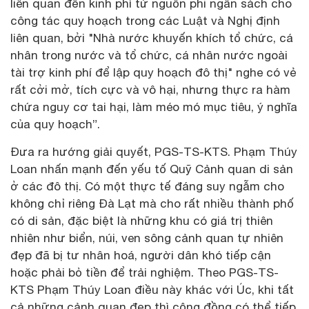
liên quan đến kinh phí từ nguồn phi ngân sách cho
công tác quy hoạch trong các Luật và Nghị định
liên quan, bởi "Nhà nước khuyến khích tổ chức, cá
nhân trong nước và tổ chức, cá nhân nước ngoài
tài trợ kinh phí để lập quy hoạch đô thị" nghe có vẻ
rất cởi mở, tích cực và vô hại, nhưng thực ra hàm
chứa nguy cơ tai hại, làm méo mó mục tiêu, ý nghĩa
của quy hoạch”.
Đưa ra hướng giải quyết, PGS-TS-KTS. Phạm Thúy
Loan nhấn mạnh đến yếu tố Quỹ Cảnh quan di sản
ở các đô thị. Có một thực tế đáng suy ngẫm cho
không chỉ riêng Đà Lạt mà cho rất nhiều thành phố
có di sản, đặc biệt là những khu có giá trị thiên
nhiên như biển, núi, ven sông cảnh quan tự nhiên
đẹp đã bị tư nhân hoá, người dân khó tiếp cận
hoặc phải bỏ tiền để trải nghiệm. Theo PGS-TS-
KTS Phạm Thúy Loan điều này khác với Úc, khi tất
cả những cảnh quan đẹp thì cộng đồng có thể tiếp