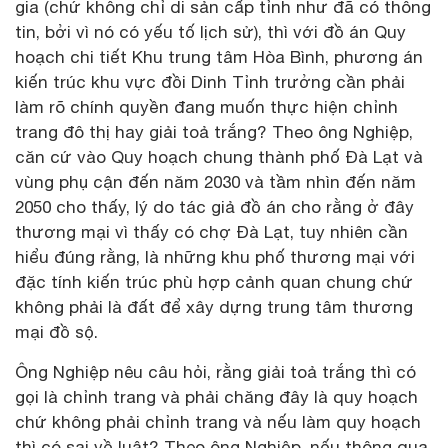
gia (chứ không chỉ di sản cấp tỉnh như đã có thông
tin, bởi vì nó có yếu tố lịch sử), thì với đồ án Quy
hoạch chi tiết Khu trung tâm Hòa Bình, phương án
kiến trúc khu vực đồi Dinh Tỉnh trưởng cần phải
làm rõ chính quyền đang muốn thực hiện chỉnh
trang đô thị hay giải toả trắng? Theo ông Nghiệp,
căn cứ vào Quy hoạch chung thành phố Đà Lạt và
vùng phụ cận đến năm 2030 và tầm nhìn đến năm
2050 cho thấy, lý do tác giả đồ án cho rằng ở đây
thương mại vì thấy có chợ Đà Lạt, tuy nhiên cần
hiểu đúng rằng, là những khu phố thương mại với
đặc tính kiến trúc phù hợp cảnh quan chung chứ
không phải là đất để xây dựng trung tâm thương
mại đồ sộ.
Ông Nghiệp nêu câu hỏi, rằng giải toả trắng thì có
gọi là chỉnh trang và phải chăng đây là quy hoạch
chứ không phải chỉnh trang và nếu làm quy hoạch
thì có sai về luật? Theo ông Nghiệp, nếu thông qua