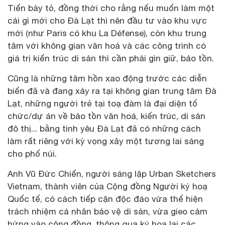
Tiến bày tỏ, đồng thời cho rằng nếu muốn làm một
cái gì mới cho Đà Lạt thì nên đầu tư vào khu vực
mới (như Paris có khu La Défense), còn khu trung
tâm với không gian văn hoá và các công trình có
giá trị kiến trúc di sản thì cần phải gìn giữ, bảo tồn.
Cũng là những tâm hồn xao động trước các diễn
biến đã và đang xảy ra tại không gian trung tâm Đà
Lạt, những người trẻ tại toạ đàm là đại diện tổ
chức/dự án về bảo tồn văn hoá, kiến trúc, di sản
đô thị... bằng tình yêu Đà Lạt đã có những cách
làm rất riêng với kỳ vọng xây một tương lai sáng
cho phố núi.
Anh Vũ Đức Chiến, người sáng lập Urban Sketchers
Vietnam, thành viên của Cộng đồng Người ký hoạ
Quốc tế, có cách tiếp cận độc đáo vừa thể hiện
trách nhiệm cá nhân bảo vệ di sản, vừa gieo cảm
hứng vào cộng đồng, thông qua ký hoạ lại các