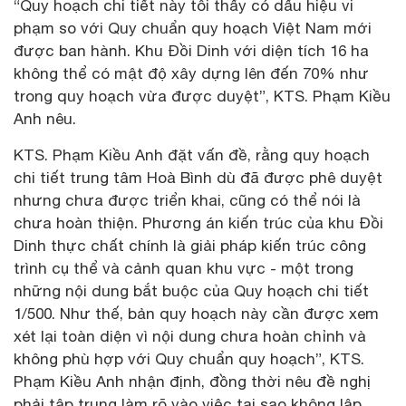
“Quy hoạch chi tiết này tôi thấy có dấu hiệu vi
phạm so với Quy chuẩn quy hoạch Việt Nam mới
được ban hành. Khu Đồi Dinh với diện tích 16 ha
không thể có mật độ xây dựng lên đến 70% như
trong quy hoạch vừa được duyệt”, KTS. Phạm Kiều
Anh nêu.
KTS. Phạm Kiều Anh đặt vấn đề, rằng quy hoạch
chi tiết trung tâm Hoà Bình dù đã được phê duyệt
nhưng chưa được triển khai, cũng có thể nói là
chưa hoàn thiện. Phương án kiến trúc của khu Đồi
Dinh thực chất chính là giải pháp kiến trúc công
trình cụ thể và cảnh quan khu vực - một trong
những nội dung bắt buộc của Quy hoạch chi tiết
1/500. Như thế, bản quy hoạch này cần được xem
xét lại toàn diện vì nội dung chưa hoàn chỉnh và
không phù hợp với Quy chuẩn quy hoạch”, KTS.
Phạm Kiều Anh nhận định, đồng thời nêu đề nghị
phải tập trung làm rõ vào việc tại sao không lập