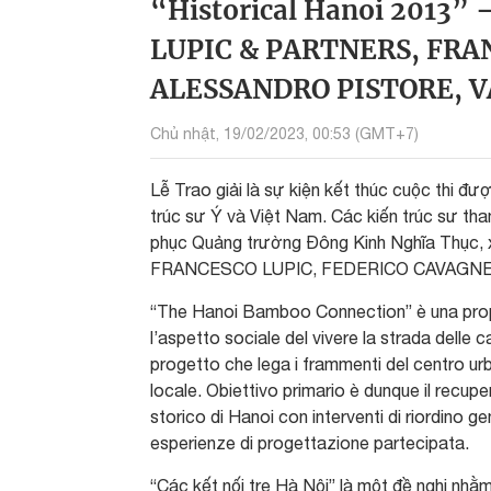
“Historical Hanoi 2013” 
LUPIC & PARTNERS, FRA
ALESSANDRO PISTORE, V
Chủ nhật, 19/02/2023, 00:53 (GMT+7)
Lễ Trao giải là sự kiện kết thúc cuộc thi đ
trúc sư Ý và Việt Nam. Các kiến trúc sư tha
phục Quảng trường Đông Kinh Nghĩa Thục,
FRANCESCO LUPIC, FEDERICO CAVAGNE
“The Hanoi Bamboo Connection” è una propo
l’aspetto sociale del vivere la strada delle ca
progetto che lega i frammenti del centro urba
locale. Obiettivo primario è dunque il recuper
storico di Hanoi con interventi di riordino g
esperienze di progettazione partecipata.
“Các kết nối tre Hà Nội” là một đề nghị nhằm 