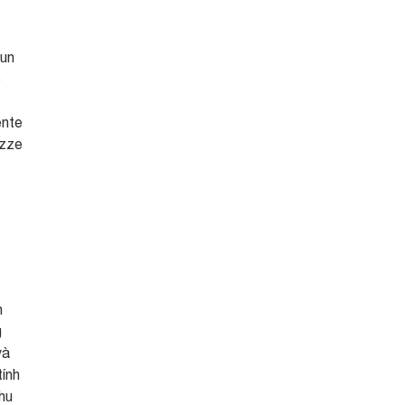
 un
e
ente
azze
n
g
và
tính
hu