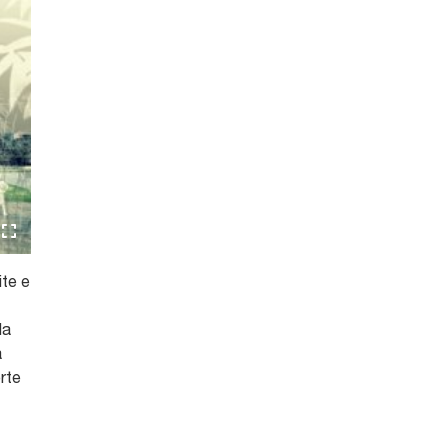
ite e
la
a
erte