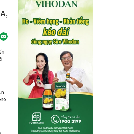
A,
ến
ôi
 un
one
a