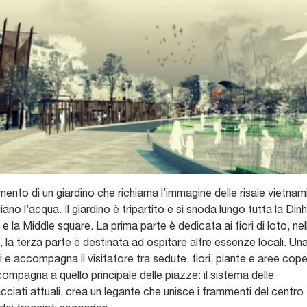
rimento di un giardino che richiama l’immagine delle risaie vietnam
no l’acqua. Il giardino è tripartito e si snoda lungo tutta la Dinh
 la Middle square. La prima parte è dedicata ai fiori di loto, nel
 la terza parte è destinata ad ospitare altre essenze locali. Un
i e accompagna il visitatore tra sedute, fiori, piante e aree cop
compagna a quello principale delle piazze: il sistema delle
cciati attuali, crea un legante che unisce i frammenti del centro