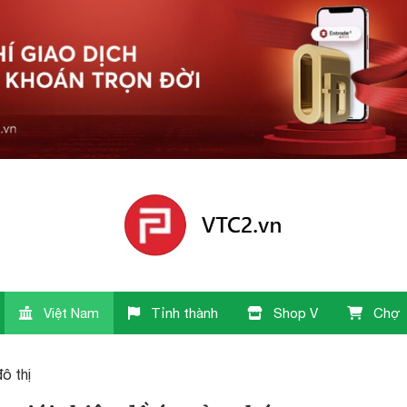
Việt Nam
Tỉnh thành
Shop V
Chợ
đô thị