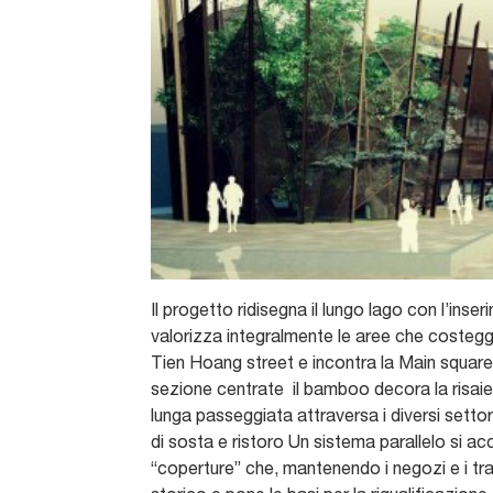
Il progetto ridisegna il lungo lago con l’inse
valorizza integralmente le aree che costeggia
Tien Hoang street e incontra la Main square e
sezione centrate il bamboo decora la risaie,
lunga passeggiata attraversa i diversi settor
di sosta e ristoro Un sistema parallelo si ac
“coperture” che, mantenendo i negozi e i tra