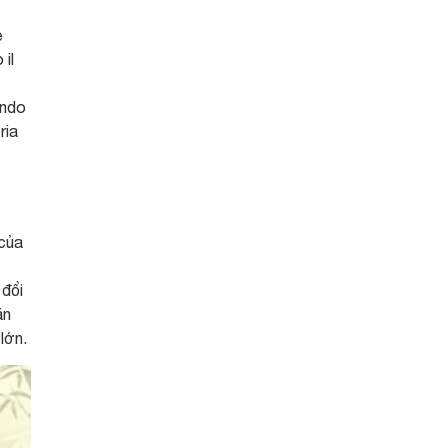
e
 il
ondo
ria
 của
 đổi
ăn
lớn.