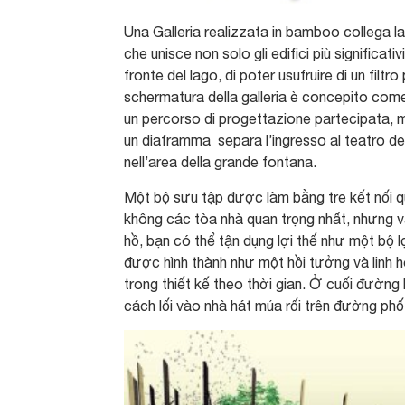
Una Galleria realizzata in bamboo collega la
che unisce non solo gli edifici più significat
fronte del lago, di poter usufruire di un filtr
schermatura della galleria è concepito come 
un percorso di progettazione partecipata, mo
un diaframma separa l’ingresso al teatro del
nell’area della grande fontana.
Một bộ sưu tập được làm bằng tre kết nối q
không các tòa nhà quan trọng nhất, nhưng v
hồ, bạn có thể tận dụng lợi thế như một bộ 
được hình thành như một hồi tưởng và linh h
trong thiết kế theo thời gian. Ở cuối đườn
cách lối vào nhà hát múa rối trên đường ph