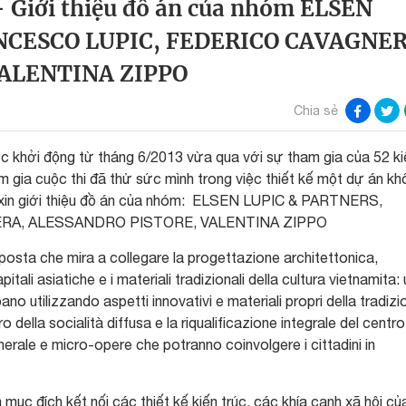
– Giới thiệu đồ án của nhóm ELSEN
NCESCO LUPIC, FEDERICO CAVAGNER
ALENTINA ZIPPO
Chia sẻ
ược khởi động từ tháng 6/2013 vừa qua với sự tham gia của 52 ki
m gia cuộc thi đã thử sức mình trong việc thiết kế một dự án kh
 xin giới thiệu đồ án của nhóm: ELSEN LUPIC & PARTNERS,
RA, ALESSANDRO PISTORE, VALENTINA ZIPPO
sta che mira a collegare la progettazione architettonica,
pitali asiatiche e i materiali tradizionali della cultura vietnamita:
no utilizzando aspetti innovativi e materiali propri della tradizi
o della socialità diffusa e la riqualificazione integrale del centro
enerale e micro-opere che potranno coinvolgere i cittadini in
mục đích kết nối các thiết kế kiến ​​trúc, các khía cạnh xã hội củ