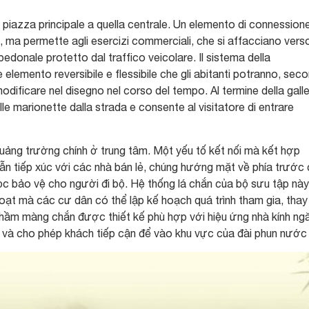
 piazza principale a quella centrale. Un elemento di connession
ivi, ma permette agli esercizi commerciali, che si affacciano verso
o pedonale protetto dal traffico veicolare. Il sistema della
elemento reversibile e flessibile che gli abitanti potranno, sec
dificare nel disegno nel corso del tempo. Al termine della galle
le marionette dalla strada e consente al visitatore di entrare
uảng trường chính ở trung tâm. Một yếu tố kết nối mà kết hợp
ẫn tiếp xúc với các nhà bán lẻ, chúng hướng mặt về phía trước
lọc bảo vệ cho người đi bộ. Hệ thống lá chắn của bộ sưu tập này
oạt mà các cư dân có thể lập kế hoạch quá trình tham gia, thay
g hầm màng chắn được thiết kế phù hợp với hiệu ứng nhà kính ng
ố và cho phép khách tiếp cận để vào khu vực của đài phun nước 