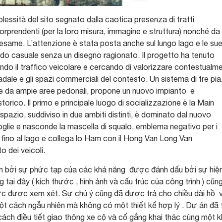
lessità del sito segnato dalla caotica presenza di tratti
 sorprendenti (per la loro misura, immagine e struttura) nonché da
n esame. L’attenzione è stata posta anche sul lungo lago e le su
do casuale senza un disegno ragionato. Il progetto ha tenuto
zando il traffico veicolare e cercando di valorizzare contestualm
radale e gli spazi commerciali del contesto. Un sistema di tre pi
a e da ampie aree pedonali, propone un nuovo impianto e
orico. Il primo e principale luogo di socializzazione è la Main
spazio, suddiviso in due ambiti distinti, è dominato dal nuovo
coglie e nasconde la mascella di squalo, emblema negativo per i
 fino al lago e collega lo Ham con il Hong Van Long Van
 dei veicoli.
ận bởi sự phức tạp của các khả năng được đánh dấu bởi sự hiệ
 tại đây ( kích thước , hình ảnh và cấu trúc của công trình ) cũn
ực được xem xét. Sự chú ý cũng đã được trả cho chiều dài hồ 
t cách ngẫu nhiên mà không có một thiết kế hợp lý . Dự án đã 
ách điều tiết giao thông xe cộ và cố gắng khai thác cùng một k