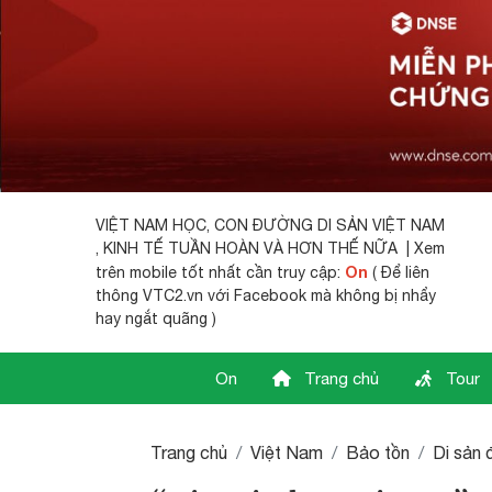
VIỆT NAM HỌC,
CON ĐƯỜNG DI SẢN VIỆT NAM
, KINH TẾ TUẦN HOÀN VÀ HƠN THẾ NỮA | Xem
On
trên mobile tốt nhất cần truy cập:
( Để liên
thông VTC2.vn với Facebook mà không bị nhẩy
hay ngắt quãng )
On
Trang chủ
Tour
Trang chủ
Việt Nam
Bảo tồn
Di sản 