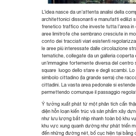
L’idea nasce da un’attenta analisi della comp
architettonici dissonanti e manufatti edilizi
frenetico traffico che investe tutta l’area i
aree limitrofe che sembrano cresciute in mo
conto dei tracciati viari esistenti regolariz
le aree più interessate dalle circolazione st
tematiche, collegate da un galleria copert
un’immagine fortemente diversa del centro st
square luogo dello stare e degli scambi. Lo 
simbolo cittadino (la grande serra) che rac
cittadini. La vasta area pedonale si estende
permettendo comunque il passaggio regolato
Ý tưởng xuất phát từ một phân tích cẩn th
diện hỗn loạn kiến trúc và sản phẩm xây dựng
như lưu lượng bắt nhịp nhanh toàn bộ khu v
khu vực xung quanh dường như phát triển mộ
đến những đường nét, bố cục hiện tại bằng c