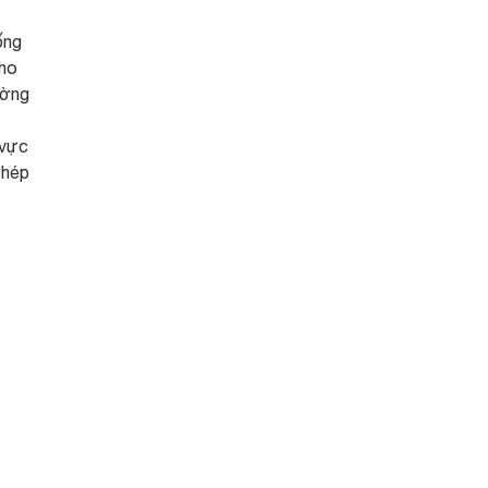
ống
cho
ường
 vực
phép