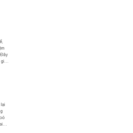
ế,
iệm
 Đây
 giả
ững
lại
ng
 bó
ai