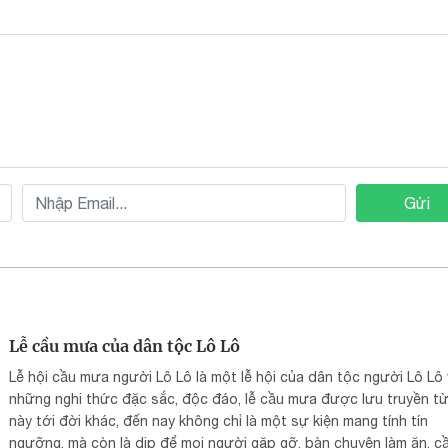
Gửi
Lễ cầu mưa của dân tộc Lô Lô
Lễ hội cầu mưa người Lô Lô là một lễ hội của dân tộc người Lô Lô 
những nghi thức đặc sắc, độc đáo, lễ cầu mưa được lưu truyền từ
này tới đời khác, đến nay không chỉ là một sự kiện mang tính tín
ngưỡng, mà còn là dịp để mọi người gặp gỡ, bàn chuyện làm ăn, c