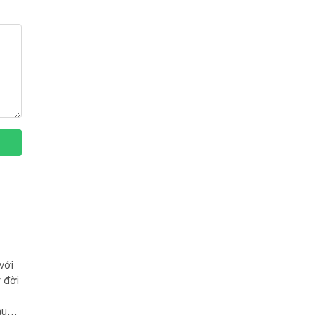
với
 đời
ầu