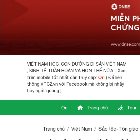
VIỆT NAM HỌC,
CON ĐƯỜNG DI SẢN VIỆT NAM
, KINH TẾ TUẦN HOÀN VÀ HƠN THẾ NỮA | Xem
On
trên mobile tốt nhất cần truy cập:
( Để liên
thông VTC2.vn với Facebook mà không bị nhẩy
hay ngắt quãng )
On
Trang chủ
Tour
Trang chủ
Việt Nam
Sắc tộc-Tôn giáo