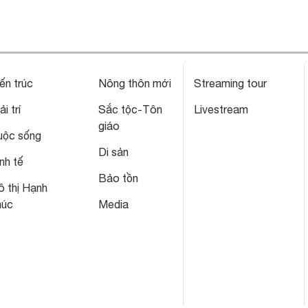
ến trúc
Nông thôn mới
Streaming tour
ải trí
Sắc tộc-Tôn
Livestream
giáo
uộc sống
Di sản
nh tế
Bảo tồn
 thị Hạnh
húc
Media