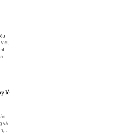
nêu
 Việt
ịnh
Dân
y lễ
gắn
g và
h,