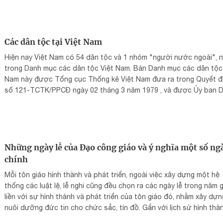
Các dân tộc tại Việt Nam
Hiện nay Việt Nam có 54 dân tộc và 1 nhóm "người nước ngoài", 
trong Danh mục các dân tộc Việt Nam. Bản Danh mục các dân tộc
Nam này được Tổng cục Thống kê Việt Nam đưa ra trong Quyết đ
số 121-TCTK/PPCĐ ngày 02 tháng 3 năm 1979 , và được Ủy ban 
tộc và Chính phủ Việt Nam công nhận
Những ngày lễ của Đạo công giáo và ý nghĩa một số ngà
chính
Mỗi tôn giáo hình thành và phát triển, ngoài việc xây dựng một hệ
thống các luật lệ, lễ nghi cũng đều chọn ra các ngày lễ trong năm 
liền với sự hình thành và phát triển của tôn giáo đó, nhằm xây dựn
nuôi dưỡng đức tin cho chức sắc, tín đồ. Gắn với lịch sử hình thàn
trong một năm Đạo Công giáo cũng có rất nhiều ngày lễ.