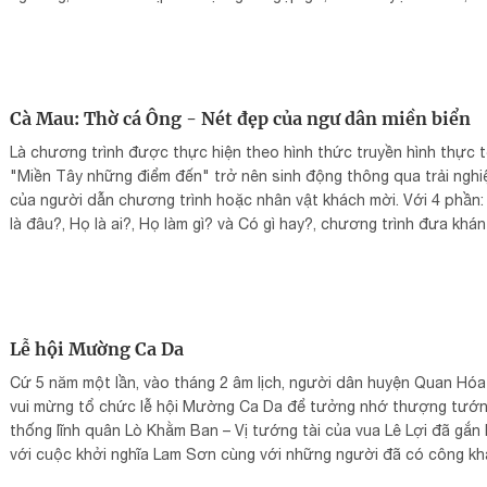
may, bày tỏ lòng thành kính với đất trời, trai gái giao duyên...
Cà Mau: Thờ cá Ông - Nét đẹp của ngư dân miền biển
Là chương trình được thực hiện theo hình thức truyền hình thực t
"Miền Tây những điểm đến" trở nên sinh động thông qua trải ngh
của người dẫn chương trình hoặc nhân vật khách mời. Với 4 phần:
là đâu?, Họ là ai?, Họ làm gì? và Có gì hay?, chương trình đưa khán
trải qua nhiều cung bậc cảm xúc với hình ảnh đẹp mắt, gặp gỡ nh
nhân vật thú vị, cách làm việc sáng tạo, mới lạ ....
Lễ hội Mường Ca Da
Cứ 5 năm một lần, vào tháng 2 âm lịch, người dân huyện Quan Hóa 
vui mừng tổ chức lễ hội Mường Ca Da để tưởng nhớ thượng tướ
thống lĩnh quân Lò Khằm Ban – Vị tướng tài của vua Lê Lợi đã gắn
với cuộc khởi nghĩa Lam Sơn cùng với những người đã có công kh
phá vùng đất Mường Ca Da.