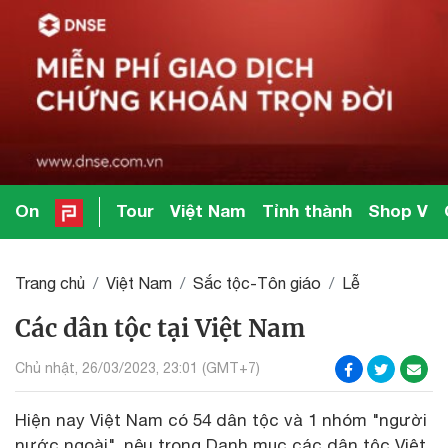
On
Tour
Việt Nam
Tỉnh thành
Shop V
Trang chủ
Việt Nam
Sắc tộc-Tôn giáo
Lễ
Các dân tộc tại Việt Nam
Chủ nhật, 26/03/2023, 23:01 (GMT+7)
Hiện nay Việt Nam có 54 dân tộc và 1 nhóm "người
nước ngoài", nêu trong Danh mục các dân tộc Việt