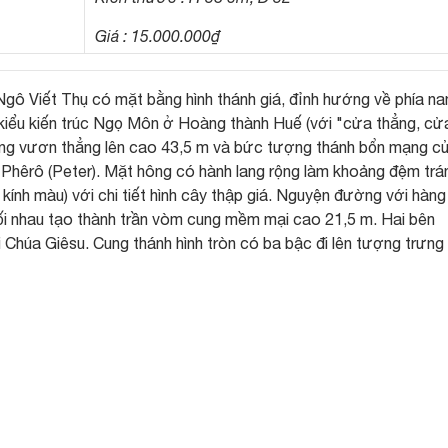
Giá : 15.000.000₫
gô Viết Thụ có mặt bằng hình thánh giá, đỉnh hướng về phía na
 kiểu kiến trúc Ngọ Môn ở Hoàng thành Huế (với "cửa thẳng, cử
uông vươn thẳng lên cao 43,5 m và bức tượng thánh bổn mạng c
 Phêrô (Peter). Mặt hông có hành lang rộng làm khoảng đệm trá
nh màu) với chi tiết hình cây thập giá. Nguyện đường với hàng
ối nhau tạo thành trần vòm cung mềm mại cao 21,5 m. Hai bên
 Chúa Giêsu. Cung thánh hình tròn có ba bậc đi lên tượng trưng