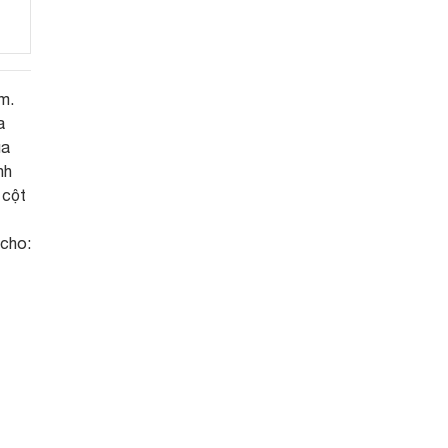
m.
a
ủa
nh
 cột
 cho: