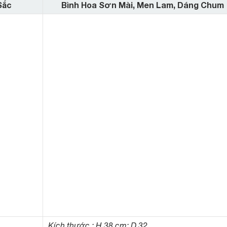
Sắc
Bình Hoa Sơn Mài, Men Lam, Dáng Chum
Kích thước : H 38 cm; D 32