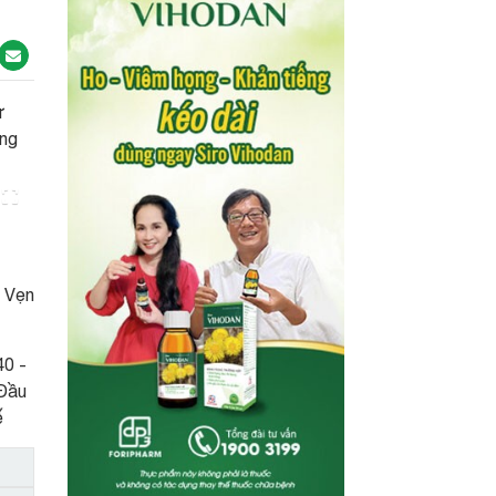
ư
ông
m Vẹn
40 -
 Đầu
ế