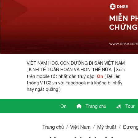
VIỆT NAM HỌC,
CON ĐƯỜNG DI SẢN VIỆT NAM
, KINH TẾ TUẦN HOÀN VÀ HƠN THẾ NỮA | Xem
On
trên mobile tốt nhất cần truy cập:
( Để liên
thông VTC2.vn với Facebook mà không bị nhẩy
hay ngắt quãng )
On
Trang chủ
Tour
Trang chủ
Việt Nam
Mỹ thuật
Đương