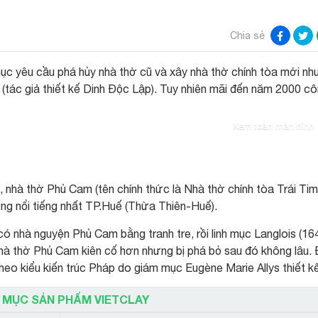
Chia sẻ
 yêu cầu phá hủy nhà thờ cũ và xây nhà thờ chính tòa mới nh
(tác giả thiết kế Dinh Độc Lập). Tuy nhiên mãi đến năm 2000 c
Xem toàn màn hình
nhà thờ Phủ Cam (tên chính thức là Nhà thờ chính tòa Trái Ti
g nổi tiếng nhất TP.Huế (Thừa Thiên-Huế).
ó nhà nguyện Phủ Cam bằng tranh tre, rồi linh mục Langlois (16
hà thờ Phủ Cam kiên cố hơn nhưng bị phá bỏ sau đó không lâu.
eo kiểu kiến trúc Pháp do giám mục Eugène Marie Allys thiết k
 MỤC SẢN PHẨM VIETCLAY