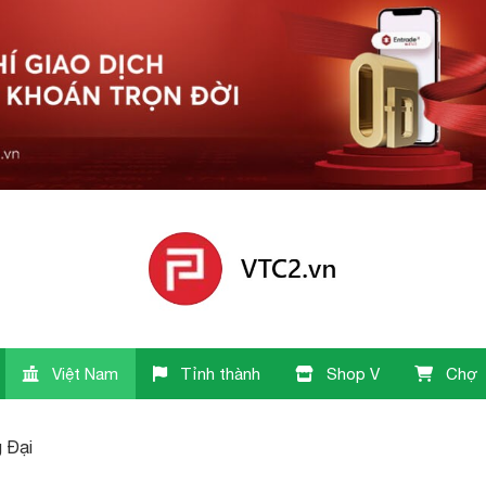
Việt Nam
Tỉnh thành
Shop V
Chợ
 Đại