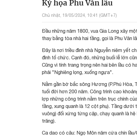
Ký họa Phu Văn lâu
Chủ nhật, 19/05/2024, 10:41 (GMT+7)
Đầu những năm 1800, vua Gia Long xây một c
thay bằng tòa nhà hai tầng, gọi là Phu Văn lâ
Đây là nơi triều đình nhà Nguyễn niêm yết ch
đình tổ chức. Cạnh đó, những buổi lễ lớn c
Cũng vì tính trang trọng nên hai bên lầu có 
phải "Nghiêng lọng, xuống ngựa".
Nằm gần bờ bắc sông Hương (P.Phú Hòa, TP.
tuổi đời hơn 200 năm. Công trình cao khoảng
lợp những công trình nằm trên trục chính củ
tầng, xung quanh là 12 cột phụ). Tầng dưới t
vuông) đối xứng từng cặp, chạy quanh là hệ 
trăng).
Ca dao có câu: Ngọ Môn năm cửa chín lầu/Cộ