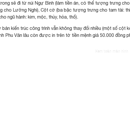
trong sẽ đi từ núi Ngự Bình (làm tiền án, có thể tượng trưng cho
ng cho Lưỡng Nghi), Cột cờ (ba bậc tượng trưng cho tam tài: th
o ngũ hành: kim, mộc, thủy, hỏa, thổ).
ơ bản kiến trúc công trình vẫn không thay đổi nhiều (một số cột 
nh Phu Văn lâu còn được in trên tờ tiền mệnh giá 50.000 đồng p
Xem toàn màn hình