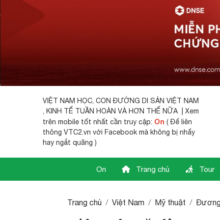
VIỆT NAM HỌC,
CON ĐƯỜNG DI SẢN VIỆT NAM
, KINH TẾ TUẦN HOÀN VÀ HƠN THẾ NỮA | Xem
On
trên mobile tốt nhất cần truy cập:
( Để liên
thông VTC2.vn với Facebook mà không bị nhẩy
hay ngắt quãng )
On
Trang chủ
Tour
Trang chủ
Việt Nam
Mỹ thuật
Đương