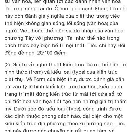
sử văn hóa, liên quan tới các danh nhân văn hóa
đã từng sống tại đó. Ở một góc cạnh khác, tiêu chí
này còn đánh giá ý nghĩa của biệt thự trong việc
thể hiện không gian sống, lối sống (văn hóa) của
người Việt, hoặc thể hiện sự du nhập của văn hóa
phương Tây với phương “Ta” như thế nào trong
cách thức bày biện bố trí nội thất. Tiêu chí này Hôi
đồng đề nghị 20/100 điểm;
(2). Giá trị về nghệ thuật kiến trúc được thể hiện từ
hình thức (from) và kiểu loại (type) của kiến trúc
biệt thự. Về Form của biệt thự, được đánh giá căn
cứ vào tỷ lệ hình khối kiến trúc hài hòa, kiểu cách
trang trí mặt đứng kiến trúc từ mái tới cửa sổ, từ
chi tiết hoa văn họa tiết tạo nên những giá trị thẩm
mỹ. Dưới góc độ kiểu loại (Type), công trình được
xác định thuộc phong cách nào, đại diện cho một
kiểu kiến trúc địa phương theo xu hướng nào. Tiêu
chí này được các chuyên gia rất quan tâm, và