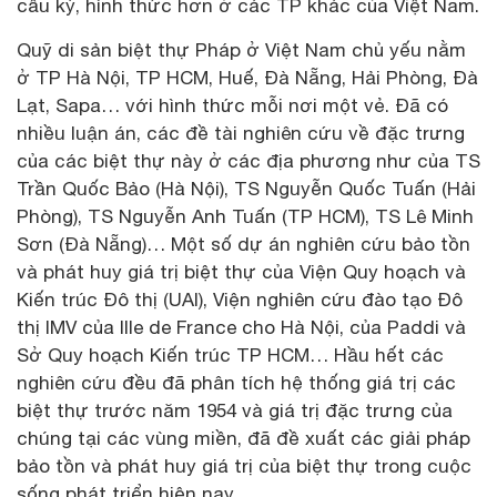
cầu kỳ, hình thức hơn ở các TP khác của Việt Nam.
Quỹ di sản biệt thự Pháp ở Việt Nam chủ yếu nằm
ở TP Hà Nội, TP HCM, Huế, Đà Nẵng, Hải Phòng, Đà
Lạt, Sapa… với hình thức mỗi nơi một vẻ. Đã có
nhiều luận án, các đề tài nghiên cứu về đặc trưng
của các biệt thự này ở các địa phương như của TS
Trần Quốc Bảo (Hà Nội), TS Nguyễn Quốc Tuấn (Hải
Phòng), TS Nguyễn Anh Tuấn (TP HCM), TS Lê Minh
Sơn (Đà Nẵng)… Một số dự án nghiên cứu bảo tồn
và phát huy giá trị biệt thự của Viện Quy hoạch và
Kiến trúc Đô thị (UAI), Viện nghiên cứu đào tạo Đô
thị IMV của Ille de France cho Hà Nội, của Paddi và
Sở Quy hoạch Kiến trúc TP HCM… Hầu hết các
nghiên cứu đều đã phân tích hệ thống giá trị các
biệt thự trước năm 1954 và giá trị đặc trưng của
chúng tại các vùng miền, đã đề xuất các giải pháp
bảo tồn và phát huy giá trị của biệt thự trong cuộc
sống phát triển hiện nay.