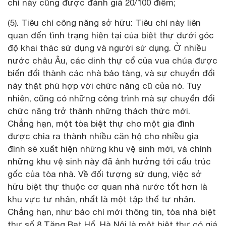
chí này cũng được đánh giá 20/100 điểm;
(5). Tiêu chí công năng sở hữu: Tiêu chí này liên
quan đến tình trạng hiện tại của biệt thự dưới góc
độ khai thác sử dụng và người sử dụng. Ở nhiều
nước châu Âu, các dinh thự cổ của vua chúa được
biến đổi thành các nhà bảo tàng, và sự chuyển đổi
này thật phù hợp với chức năng cũ của nó. Tuy
nhiên, cũng có những công trình mà sự chuyển đổi
chức năng trở thành những thách thức mới.
Chẳng hạn, một tòa biệt thự cho một gia đình
được chia ra thành nhiều căn hộ cho nhiều gia
đình sẽ xuất hiện những khu vệ sinh mới, và chính
những khu vệ sinh này đã ảnh hưởng tới cấu trúc
gốc của tòa nhà. Về đối tượng sử dụng, việc sở
hữu biệt thự thuộc cơ quan nhà nước tốt hơn là
khu vực tư nhân, nhất là một tập thể tư nhân.
Chẳng hạn, như báo chí mới thông tin, tòa nhà biệt
thự số 8 Tăng Bạt Hổ, Hà Nội là một biệt thự có giá