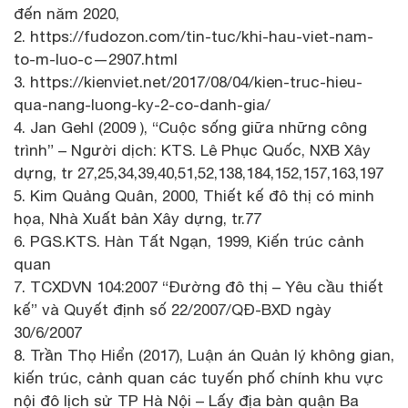
đến năm 2020,
2. https://fudozon.com/tin-tuc/khi-hau-viet-nam-
to-m-luo-c—2907.html
3. https://kienviet.net/2017/08/04/kien-truc-hieu-
qua-nang-luong-ky-2-co-danh-gia/
4. Jan Gehl (2009 ), “Cuộc sống giữa những công
trình” – Người dịch: KTS. Lê Phục Quốc, NXB Xây
dựng, tr 27,25,34,39,40,51,52,138,184,152,157,163,197
5. Kim Quảng Quân, 2000, Thiết kế đô thị có minh
họa, Nhà Xuất bản Xây dựng, tr.77
6. PGS.KTS. Hàn Tất Ngạn, 1999, Kiến trúc cảnh
quan
7. TCXDVN 104:2007 “Đường đô thị – Yêu cầu thiết
kế” và Quyết định số 22/2007/QĐ-BXD ngày
30/6/2007
8. Trần Thọ Hiển (2017), Luận án Quản lý không gian,
kiến trúc, cảnh quan các tuyến phố chính khu vực
nội đô lịch sử TP Hà Nội – Lấy địa bàn quận Ba