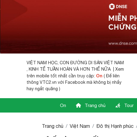
VIỆT NAM HỌC,
CON ĐƯỜNG DI SẢN VIỆT NAM
, KINH TẾ TUẦN HOÀN VÀ HƠN THẾ NỮA | Xem
On
trên mobile tốt nhất cần truy cập:
( Để liên
thông VTC2.vn với Facebook mà không bị nhẩy
hay ngắt quãng )
On
Trang chủ
Tour
Trang chủ
Việt Nam
Đô thị Hạnh phúc