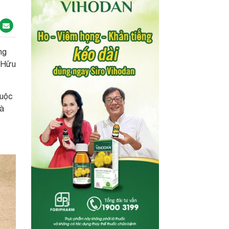
ng
n Hữu
huộc
là