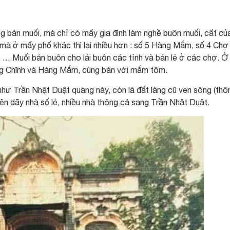
g bán muối, mà chỉ có mấy gia đình làm nghề buôn muối, cất củ
 mà ở mấy phố khác thì lại nhiều hơn : số 5 Hàng Mắm, số 4 Chợ
 … Muối bán buôn cho lái buôn các tỉnh và bán lẻ ở các chợ. 
ng Chĩnh và Hàng Mắm, cùng bán với mắm tôm.
ư Trần Nhật Duật quãng này, còn là đất làng cũ ven sông (thô
ên dãy nhà số lẻ, nhiều nhà thông cả sang Trần Nhật Duật.