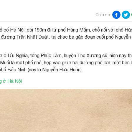
Chia sẻ
ố cổ Hà Nội, dài 190m đi từ phố Hàng Mắm, chỗ nối với phố Hà
 đường Trần Nhật Duật, tại chạc ba gặp đoạn cuối phố Nguyễ
a ô Ưu Nghĩa, tổng Phúc Lâm, huyện Thọ Xương cũ, hiện nay t
uối là một phố nhỏ, hẹp vào giữa hai đường phố lớn, một bên 
phố Bắc Ninh (nay là Nguyễn Hữu Huân).
g ở Hà Nội