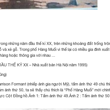
ng những năm đầu thế kỉ XX, trên những khoảng đất trống trô
và xẻ gỗ. Trong phố Hàng Muối vì thế lại có nhiều gia đình xuất
ọ hàng hoặc thông gia với nhau …
ĐẦU THẾ KỶ XX – Nhà xuất bản Hà Nội năm 1995)
ũng)
ison Formant (nhiếp ảnh gia người Mỹ), tấm ảnh thứ 49 chú th
ấm ảnh thứ 50, ta sẽ thấy chú thích là “Phố Hàng Muối” mới chín
 vực Cột Đồng hồ.Ảnh 1: Tấm ảnh thứ 49.Ảnh 2 : Tấm ảnh thứ 50