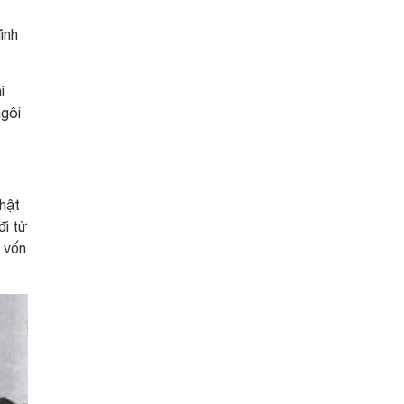
ình
i
ngôi
hật
đi từ
 vốn