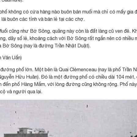
phố không có cửa hàng nào buôn bán muối mà chỉ có mấy gia đ
ái buôn các tỉnh và bán lẻ tại các chợ.
uối cũng như Bờ Sông, quãng này còn là đất làng cũ ven đê. Kh
g, dãy số lẻ, khoảng cách với Bờ Sông rất ngắn nên có nhiều 
à Bờ Sông (nay là đường Trần Nhật Duật).
 Văn Uẩn)
 đường phố lớn. Một bên là Quai Clémenceau (nay là phố Trần N
 Nguyễn Hữu Huân). Đó là một đường phố có chiều dài 104 mét, 
 đến phố Hàng Mắm, với lòng đường cũng không rộng. Phố này
cộ và người qua lại.