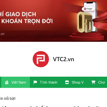
Việt Nam
Tỉnh thành
Shop V
Chợ
in nổi bật