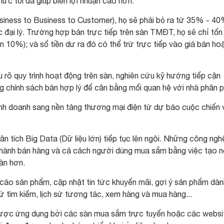
mức tối đa giúp biên lợi nhuận cao hơn.
iness to Business to Customer), họ sẽ phải bỏ ra từ 35% - 4
c đại lý. Trường hợp bán trực tiếp trên sàn TMĐT, họ sẽ chỉ tố
 10%); và số tiền dư ra đó có thể trừ trực tiếp vào giá bán ho
 rõ quy trình hoạt động trên sàn, nghiên cứu kỹ hướng tiếp cận
g chính sách bán hợp lý để cân bằng mối quan hệ với nhà phân p
inh doanh sang nền tảng thương mại điện tử dự báo cuộc chiến 
hân tích Big Data (Dữ liệu lớn) tiếp tục lên ngôi. Những công ngh
n hành bán hàng và cả cách người dùng mua sắm bằng việc tạo 
oàn hơn.
 cáo sản phẩm, cập nhật tin tức khuyến mãi, gợi ý sản phẩm dàn
sử tìm kiếm, lịch sử tương tác, xem hàng và mua hàng...
 được ứng dụng bởi các sàn mua sắm trực tuyến hoặc các websi