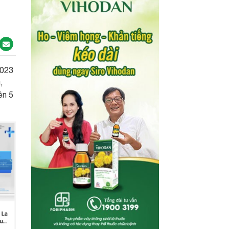
2023
,
ên 5