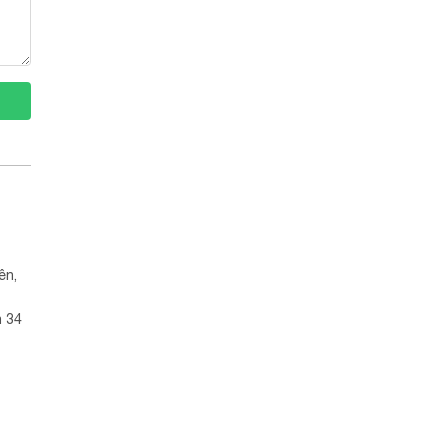
ên,
n 34