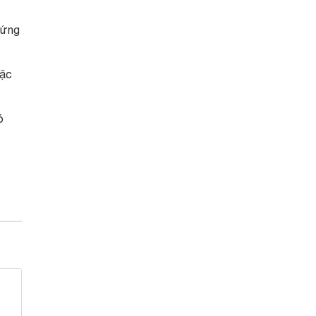
 ứng
đặc
ó