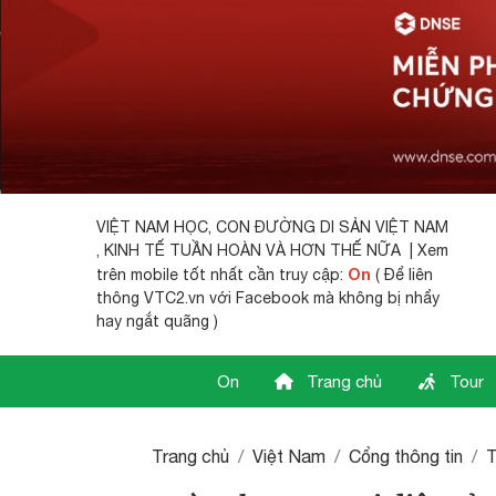
VIỆT NAM HỌC,
CON ĐƯỜNG DI SẢN VIỆT NAM
, KINH TẾ TUẦN HOÀN VÀ HƠN THẾ NỮA | Xem
On
trên mobile tốt nhất cần truy cập:
( Để liên
thông VTC2.vn với Facebook mà không bị nhẩy
hay ngắt quãng )
On
Trang chủ
Tour
Trang chủ
Việt Nam
Cổng thông tin
T