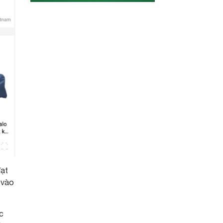
đạt
 vào
c