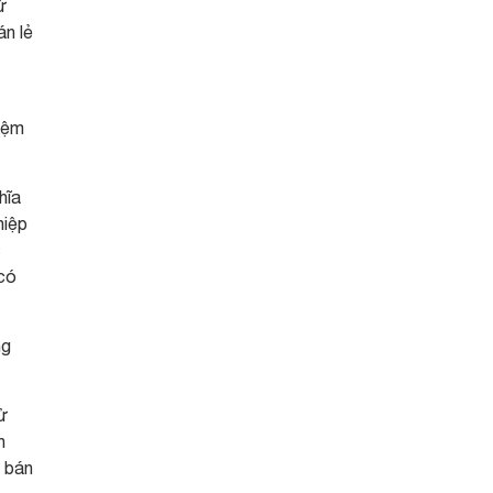
ừ
án lẻ
kiệm
hĩa
hiệp
c
 có
ng
sử
n
à bán