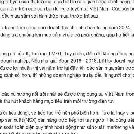
g tất yếu của thị trường, đặc biệt là các gian hàng chính hãng t
n tâm trên các sàn bán lẻ trực tuyến tại Việt Nam. Các sàn b
h cầu mua sắm với hình thức mua trước trả sau.
 là trọng tâm nâng cao doanh thu cho nhà bán trong năm 2024.
ùng ưa chuộng khi mua sắm vì giá cả phải chăng, giúp họ tiết 
ùng nổ của thị trường TMĐT. Tuy nhiên, điều đó không đồng ng
ả doanh nghiệp. Nếu như giai đoạn 2016 - 2018, bất kỳ doanh ng
ược lợi nhuận thì vài năm trở lại đây, khi các sàn mua sắm trự
g sành sỏi hơn, thì những doanh nghiệp trụ lại đều là người chơi
các xu hướng nổi trội nhất sẽ được ứng dụng tại Việt Nam tro
 thu hút khách hàng mục tiêu trên môi trường điện tử.
i tiêu dùng), sẽ tiếp tục trở nên phổ biến hơn. Tức là thay vì 
p sản xuất (NSX) bán hàng trực tiếp tới tay người tiêu dùng trê
soát toàn diện quy trình hoạt động như sản xuất, marketing v