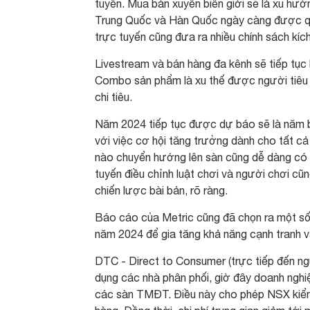
tuyến. Mua bán xuyên biên giới sẽ là xu hướn
Trung Quốc và Hàn Quốc ngày càng được qua
trực tuyến cũng đưa ra nhiều chính sách kíc
Livestream và bán hàng đa kênh sẽ tiếp tục
Combo sản phẩm là xu thế được người tiêu d
chi tiêu.
Năm 2024 tiếp tục được dự báo sẽ là năm b
với việc cơ hội tăng trưởng dành cho tất c
nào chuyển hướng lên sàn cũng dễ dàng có đ
tuyến điều chỉnh luật chơi và người chơi cũn
chiến lược bài bản, rõ ràng.
Báo cáo của Metric cũng đã chọn ra một số 
năm 2024 để gia tăng khả năng cạnh tranh và
DTC - Direct to Consumer (trực tiếp đến ngườ
dụng các nhà phân phối, giờ đây doanh nghiệ
các sàn TMĐT. Điều này cho phép NSX kiểm 