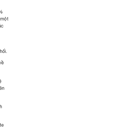
0%
n một
ặc
hối.
về
ệ
nên
h
te