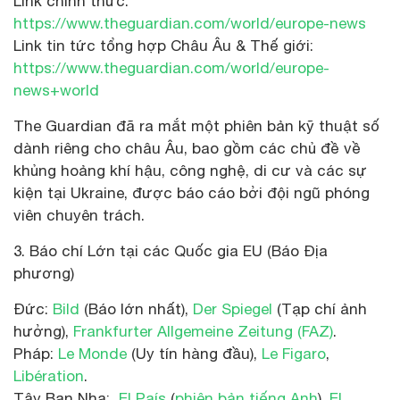
Link chính thức:
https://www.theguardian.com/world/europe-news
Link tin tức tổng hợp Châu Âu & Thế giới:
https://www.theguardian.com/world/europe-
news+world
The Guardian đã ra mắt một phiên bản kỹ thuật số
dành riêng cho châu Âu, bao gồm các chủ đề về
khủng hoảng khí hậu, công nghệ, di cư và các sự
kiện tại Ukraine, được báo cáo bởi đội ngũ phóng
viên chuyên trách.
3. Báo chí Lớn tại các Quốc gia EU (Báo Địa
phương)
Đức:
Bild
(Báo lớn nhất),
Der Spiegel
(Tạp chí ảnh
hưởng),
Frankfurter Allgemeine Zeitung (FAZ)
.
Pháp:
Le Monde
(Uy tín hàng đầu),
Le Figaro
,
Libération
.
Tây Ban Nha:
El País
(
phiên bản tiếng Anh
),
El