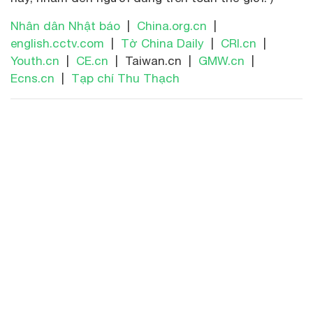
Nhân dân Nhật báo
|
China.org.cn
|
english.cctv.com
|
Tờ China Daily
|
CRI.cn
|
Youth.cn
|
CE.cn
| Taiwan.cn |
GMW.cn
|
Ecns.cn
|
Tạp chí Thu Thạch