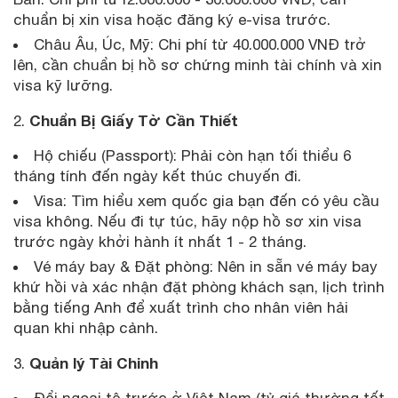
chuẩn bị xin visa hoặc đăng ký e-visa trước.
Châu Âu, Úc, Mỹ: Chi phí từ 40.000.000 VNĐ trở
lên, cần chuẩn bị hồ sơ chứng minh tài chính và xin
visa kỹ lưỡng.
Chuẩn Bị Giấy Tờ Cần Thiết
2.
Hộ chiếu (Passport): Phải còn hạn tối thiểu 6
tháng tính đến ngày kết thúc chuyến đi.
Visa: Tìm hiểu xem quốc gia bạn đến có yêu cầu
visa không. Nếu đi tự túc, hãy nộp hồ sơ xin visa
trước ngày khởi hành ít nhất 1 - 2 tháng.
Vé máy bay & Đặt phòng: Nên in sẵn vé máy bay
khứ hồi và xác nhận đặt phòng khách sạn, lịch trình
bằng tiếng Anh để xuất trình cho nhân viên hải
quan khi nhập cảnh.
Quản lý Tài Chinh
3.
Đổi ngoại tệ trước ở Việt Nam (tỷ giá thường tốt