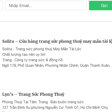
Gửi
Solita – Cửa hàng trang sức phong thuỷ may mắn tài l
Solita - Trang sức phong thuỷ May Mắn Tài Lộc
Chất lượng tạo nên uy tín!
Trang · Công ty trang sức & đồng hồ
Ngõ 178, Phố Quan Nhân, Phường Nhân Chính, Quận Thanh Xuân,
Hanoi, Vietnam
ĐT: +84 37 960 9066
Mail: admin94@solitajewelry.com
Web:
solitajewelry.com
Lyn’s – Trang Sức Phong Thuỷ
Phong Thuỷ Tại Tâm. Trang · Bán buôn trang sức
127 Trần Đình Xu phường Nguyễn Cư Trinh Q1, Ho Chi Minh City,