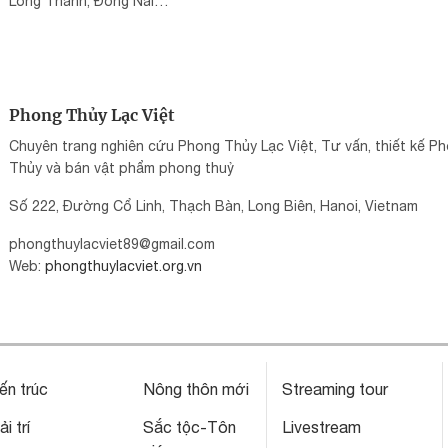
Long Thành, Đồng Nai
ĐT: +84 90 326 00 06
Mail: Hanguyenanhy88@gmail.com
Phong Thủy Lạc Việt
Chuyên trang nghiên cứu Phong Thủy Lạc Việt, Tư vấn, thiết kế P
Thủy và bán vật phẩm phong thuỷ
Số 222, Đường Cổ Linh, Thạch Bàn, Long Biên, Hanoi, Vietnam
phongthuylacviet89@gmail.com
Web:
phongthuylacviet.org.vn
ến trúc
Nông thôn mới
Streaming tour
ải trí
Sắc tộc-Tôn
Livestream