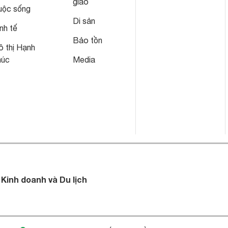
giáo
uộc sống
Di sản
nh tế
Bảo tồn
 thị Hạnh
húc
Media
 Kinh doanh và Du lịch