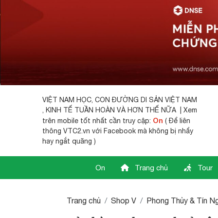
VIỆT NAM HỌC,
CON ĐƯỜNG DI SẢN VIỆT NAM
, KINH TẾ TUẦN HOÀN VÀ HƠN THẾ NỮA | Xem
On
trên mobile tốt nhất cần truy cập:
( Để liên
thông VTC2.vn với Facebook mà không bị nhẩy
hay ngắt quãng )
On
Trang chủ
Tour
Trang chủ
Shop V
Phong Thủy & Tín 