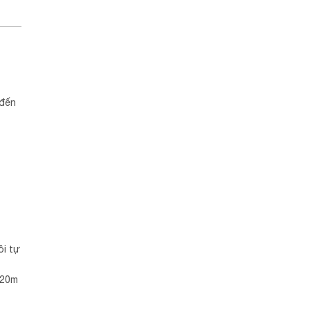
 đến
ồi tự
 20m