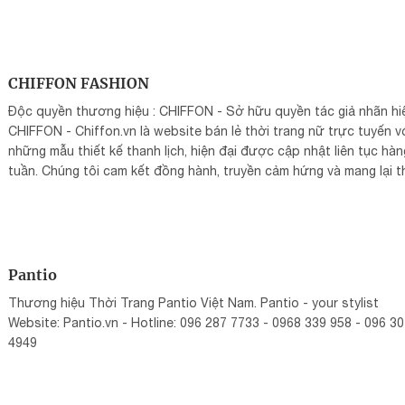
CHIFFON FASHION
Độc quyền thương hiệu : CHIFFON - Sở hữu quyền tác giả nhãn hi
CHIFFON - Chiffon.vn là website bán lẻ thời trang nữ trực tuyến v
những mẫu thiết kế thanh lịch, hiện đại được cập nhật liên tục hàn
tuần. Chúng tôi cam kết đồng hành, truyền cảm hứng và mang lại t
nhiều giá trị qua những sản phẩm thời trang dành cho phụ nữ Việt.
Pantio
Thương hiệu Thời Trang Pantio Việt Nam. Pantio - your stylist
Website: Pantio.vn - Hotline: 096 287 7733 - 0968 339 958 - 096 3
4949