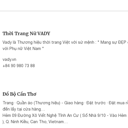
Thời Trang Nữ VADY
Vady là Thương hiệu thời trang Việt với sứ mệnh : " Mang sự ĐẸP
với Phụ nữ Việt Nam "
vady.vn
+84 90 980 73 88
thoitrangvady.vn@gmail.com
Đồ Bộ Cần Thơ
Trang · Quần áo (Thương hiệu) - Giao hàng · Đặt trước · Đặt mua r
đến lấy tại cửa hàng…
Hẻm 09 Đường Xô Viết Nghệ Tĩnh An Cư ( Số Nhà 9/10 - Vào Hẻm
), Q. Ninh Kiều, Can Tho, Vietnam
093 971 33 45