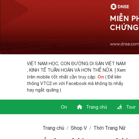
VIỆT NAM HỌC,
CON ĐƯỜNG DI SẢN VIỆT NAM
, KINH TẾ TUẦN HOÀN VÀ HƠN THẾ NỮA | Xem
On
trên mobile tốt nhất cần truy cập:
( Để liên
thông VTC2.vn với Facebook mà không bị nhẩy
hay ngắt quãng )
On
Trang chủ
Tour
Trang chủ
Shop V
Thời Trang Nữ